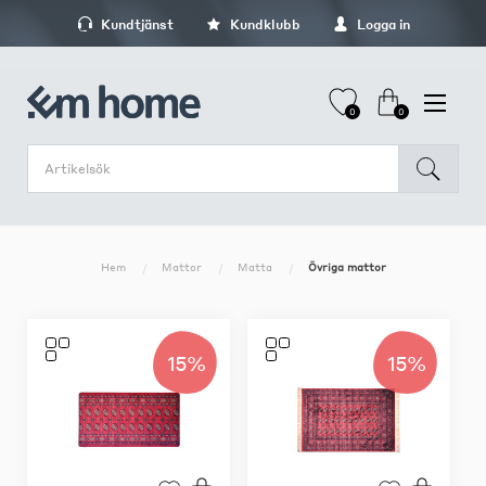
Kundtjänst
Kundklubb
Logga in
0
0
Hem
Mattor
Matta
Övriga mattor
15%
15%