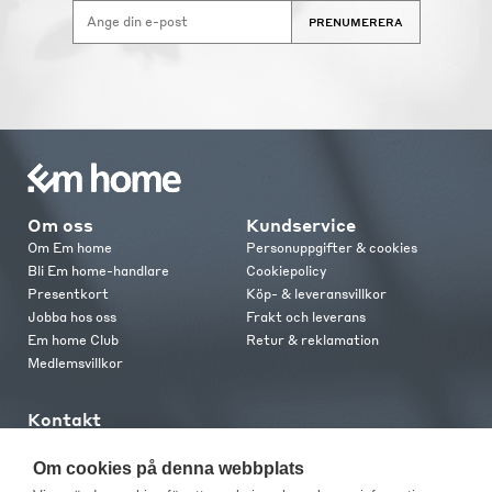
PRENUMERERA
Om oss
Kundservice
Om Em home
Personuppgifter & cookies
Bli Em home-handlare
Cookiepolicy
Presentkort
Köp- & leveransvillkor
Jobba hos oss
Frakt och leverans
Em home Club
Retur & reklamation
Medlemsvillkor
Kontakt
Kontakta oss
Butiker
Om cookies på denna webbplats
Press