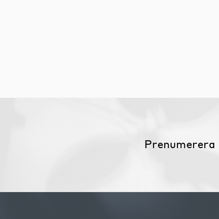
Möbelvård
Möbel och textilvård
Prenumerera 