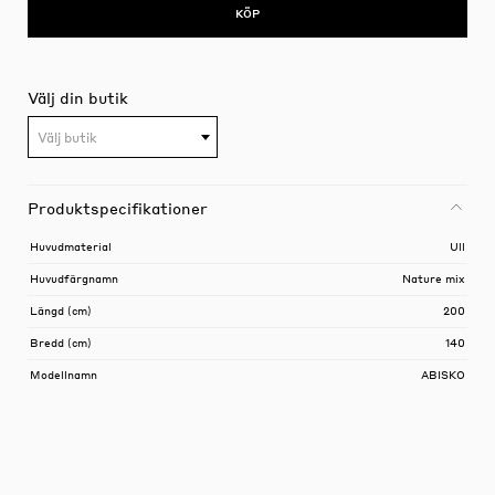
KÖP
Välj din butik
Välj butik
Produktspecifikationer
Huvudmaterial
Ull
Huvudfärgnamn
Nature mix
Längd (cm)
200
Bredd (cm)
140
Modellnamn
ABISKO