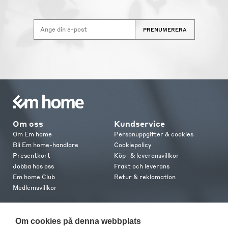
PRENUMERERA
Om oss
Kundservice
Om Em home
Personuppgifter & cookies
Bli Em home-handlare
Cookiepolicy
Presentkort
Köp- & leveransvillkor
Jobba hos oss
Frakt och leverans
Em home Club
Retur & reklamation
Medlemsvillkor
Kontakt
Om cookies på denna webbplats
Kontakta oss