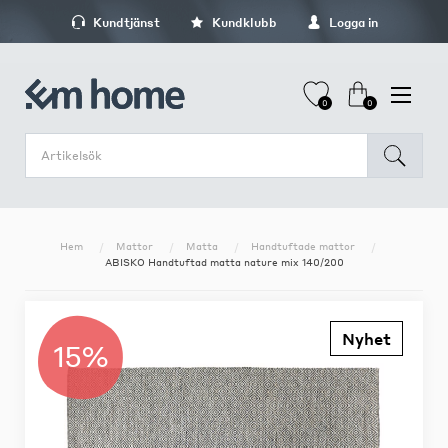
Kundtjänst
Kundklubb
Logga in
0
0
Hem
Mattor
Matta
Handtuftade mattor
ABISKO Handtuftad matta nature mix 140/200
Nyhet
15%