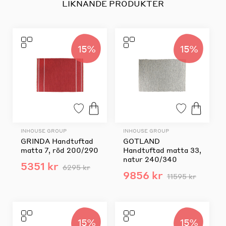
LIKNANDE PRODUKTER
15%
15%
INHOUSE GROUP
INHOUSE GROUP
GRINDA Handtuftad
GOTLAND
matta 7, röd 200/290
Handtuftad matta 33,
natur 240/340
5351 kr
6295 kr
9856 kr
11595 kr
15%
15%