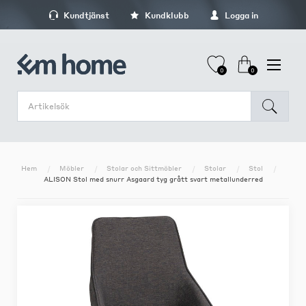
Kundtjänst
Kundklubb
Logga in
0
0
Hem
Möbler
Stolar och Sittmöbler
Stolar
Stol
ALISON Stol med snurr Asgaard tyg grått svart metallunderred