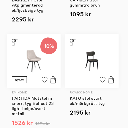
vitpigmenterad
gummiträ brun
ek/ljusbeige tyg
1095 kr
2295 kr
10%
Nyhet
EM HOME
ROWICO HOME
PARTIDA Matstol m
KATO stol svart
snurr, tyg Belfast 23
ek/mörkgrått tyg
light beige/svart
2195 kr
metall
1526 kr
1695 kr