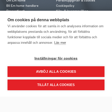
Om Em home
Personuppgifter & cookies
Bli Em home-handlare
Cookiepolicy
Presentkort
Köp- & leveransvillkor
Jobba hos oss
Frakt och leverans
Om cookies på denna webbplats
Em home Club
Retur & reklamation
Vi använder cookies för att samla in och analysera information om
Medlemsvillkor
webbplatsens prestanda och användning, för att förbättra
funktioner kopplade till sociala medier och för att förbättra och
Kontakt
anpassa innehåll och annonser.
Läs mer
Kontakta oss
Butiker
Press
Inställningar för cookies
AVBÖJ ALLA COOKIES
TILLÅT ALLA COOKIES
EM Home Möbler AB, Meteorologvägen 10, Telefon: 010-499 25 00,
E-post info@emhome.se