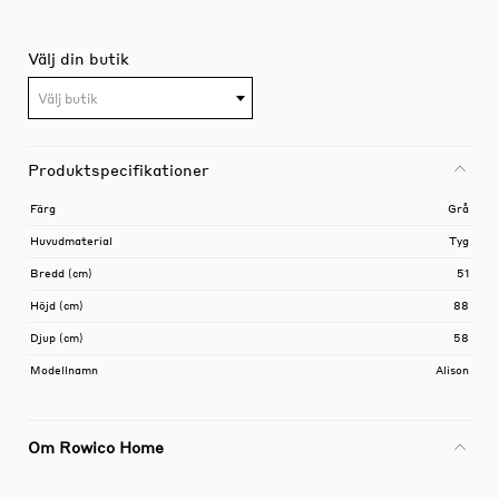
Välj din butik
Välj butik
Produktspecifikationer
Färg
Grå
Huvudmaterial
Tyg
Bredd (cm)
51
Höjd (cm)
88
Djup (cm)
58
Modellnamn
Alison
Om Rowico Home