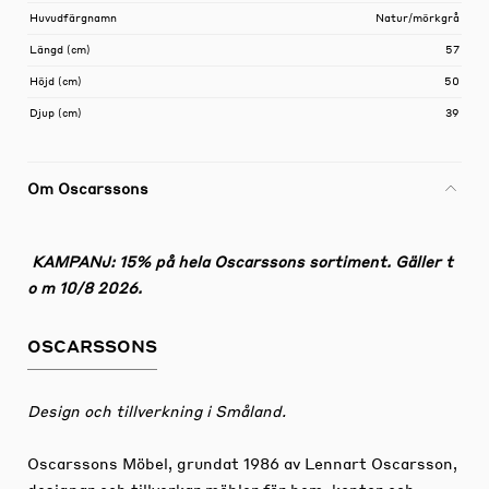
Huvudfärgnamn
Natur/mörkgrå
Längd (cm)
57
Höjd (cm)
50
Djup (cm)
39
Om Oscarssons
KAMPANJ: 15% på hela Oscarssons sortiment. Gäller t
o m 10/8 2026.
OSCARSSONS
Design och tillverkning i Småland.
Oscarssons Möbel, grundat 1986 av Lennart Oscarsson,
designar och tillverkar möbler för hem, kontor och