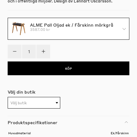
och i offentliga miljöer. Design av Lennart Oscarsson.
ALME Pall Oljad ek / Fårskinn mörkgrå
3587.00 kr
KÖP
Välj din butik
Välj butik
Produktspecifikationer
Huvudmaterial
Ek/fårskinn