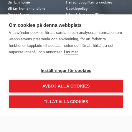
Om Em home
Personuppgifter & cookies
Bli Em home-handlare
Cookiepolicy
Presentkort
Köp- & leveransvillkor
Jobba hos oss
Frakt och leverans
Om cookies på denna webbplats
Em home Club
Retur & reklamation
Vi använder cookies för att samla in och analysera information om
Medlemsvillkor
webbplatsens prestanda och användning, för att förbättra
funktioner kopplade till sociala medier och för att förbättra och
Kontakt
anpassa innehåll och annonser.
Läs mer
Kontakta oss
Butiker
Press
Inställningar för cookies
AVBÖJ ALLA COOKIES
TILLÅT ALLA COOKIES
EM Home Möbler AB, Meteorologvägen 10, Telefon: 010-499 25 00,
E-post info@emhome.se