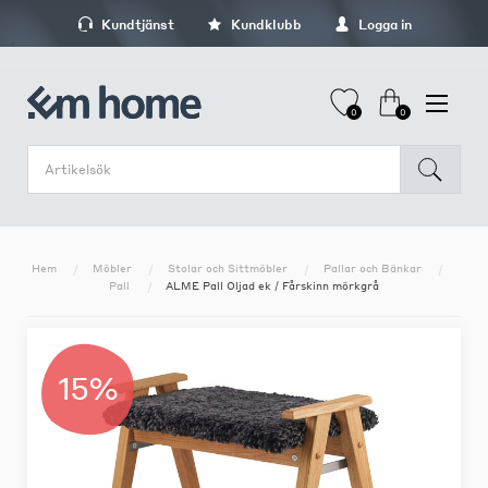
Kundtjänst
Kundklubb
Logga in
0
0
Hem
Möbler
Stolar och Sittmöbler
Pallar och Bänkar
Pall
ALME Pall Oljad ek / Fårskinn mörkgrå
15%