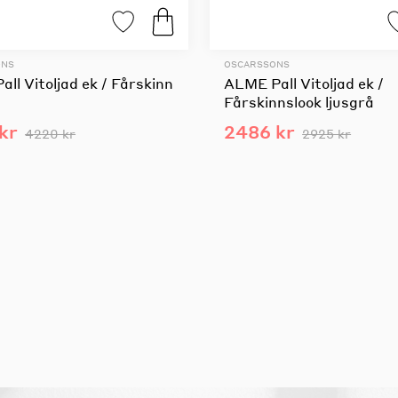
ONS
OSCARSSONS
ll Vitoljad ek / Fårskinn
ALME Pall Vitoljad ek /
Fårskinnslook ljusgrå
kr
2486 kr
4220 kr
2925 kr