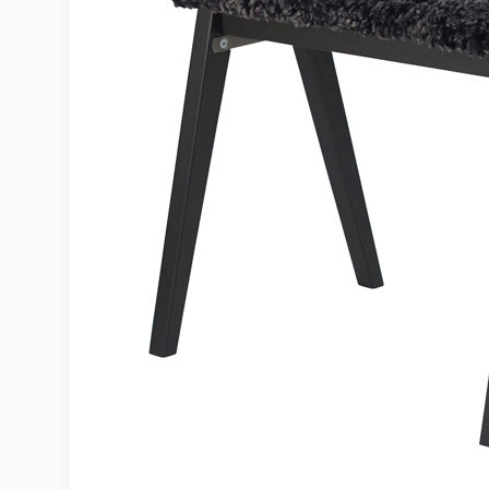
Möbelvård
Möbel och textilvård