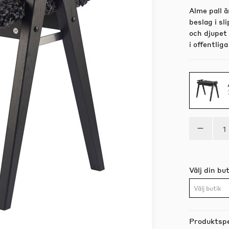
Alme pall ä
beslag i sl
och djupet
i offentlig
Välj din but
Välj butik
Produktspe