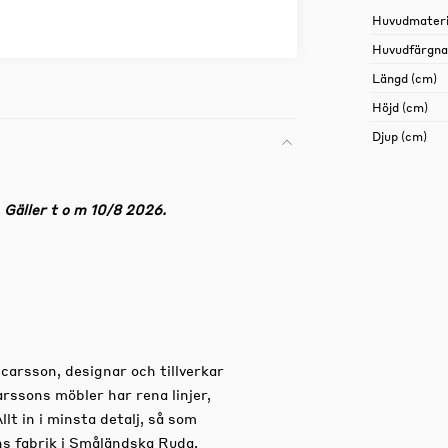
Huvudmateri
Huvudfärgn
Längd (cm)
Höjd (cm)
Djup (cm)
äller t o m 10/8 2026.
arsson, designar och tillverkar
arssons möbler har rena linjer,
llt in i minsta detalj, så som
ns fabrik i Småländska Ruda.