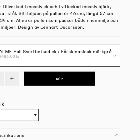
r tillverkad i massiv ek och i vitlackad massiv björk,
ipat stål. Sitthöjden på pallen är 46 cm, längd 57 cm
 39 cm. Alme är pallen som passar både i hemmiljö och
a miljöer. Design av Lennart Oscarsson.
ALME Pall Svartbetsad ek / Fårskinnslook mörkgrå
2486.00 kr
KÖP
ik
cifikationer