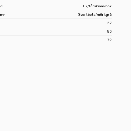
al
Ek/fårskinnslook
amn
Svartbets/mörkgrå
57
50
39