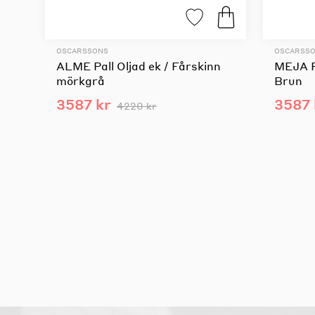
OSCARSSONS
OSCARSS
ALME Pall Oljad ek / Fårskinn
MEJA Pa
mörkgrå
Brun
3587 kr
3587 
4220 kr