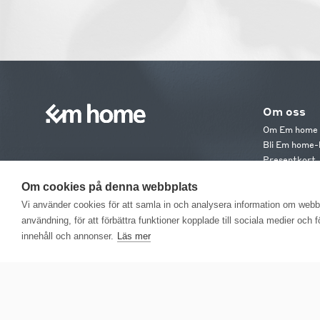
Om oss
Om Em home
Bli Em home-
Presentkort
Jobba hos os
Om cookies på denna webbplats
Em home Clu
Medlemsvillk
Vi använder cookies för att samla in och analysera information om web
användning, för att förbättra funktioner kopplade till sociala medier och 
innehåll och annonser.
Läs mer
EM H