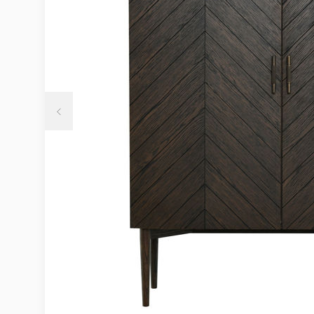
Möbelvård
Möbel och textilvård