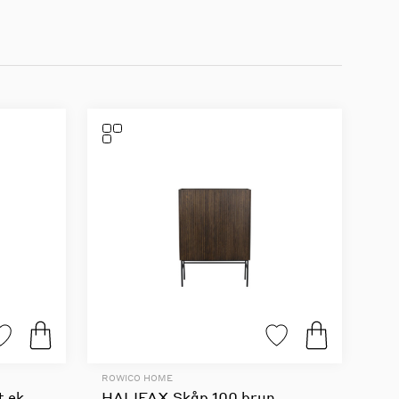
ROWICO HOME
t ek
HALIFAX Skåp 100 brun