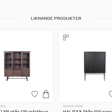
LIKNANDE PRODUKTER
HOME
ROWICO HOME
LYN skåp 130 mörkbrun
HALIFAX Skåp 100 svar