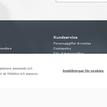
Kundservice
Personuppgifter & cookies
handlare
Cookiepolicy
Köp- & leveransvillkor
s
Frakt och leverans
b
Retur & reklamation
or
bplatsens prestanda och
Inställningar för cookies
för att förbättra och anpassa
ome Möbler AB, Meteorologvägen 10, Telefon: 010-499 25 00, E-post info@emho