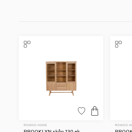
ROWICO HOME
ROWICO 
BROOKLYN skåp 130 ek
BROOK