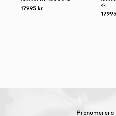
ek
17995 kr
17995
Prenumerera 