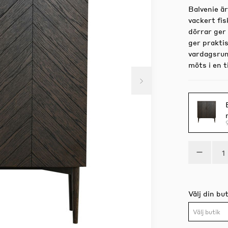
Balvenie är
vackert fi
dörrar ger 
ger praktis
vardagsrum,
möts i en t
Välj din but
Välj butik