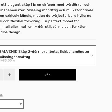
 ett elegant skåp i brun ekfanér med två dörrar och
skbensmönster. Mässingshandtag och mjukstängande
en exklusiv känsla, medan de två justerbara hyllorna
k och flexibel förvaring. En perfekt möbel för
 hall eller matrum – där stil, värme och funktion
idlös design.
BALVENIE Skåp 2-dörr, brunbets, fiskbensmönster,
mässingshandtag
9495.00 kr
KÖP
ik