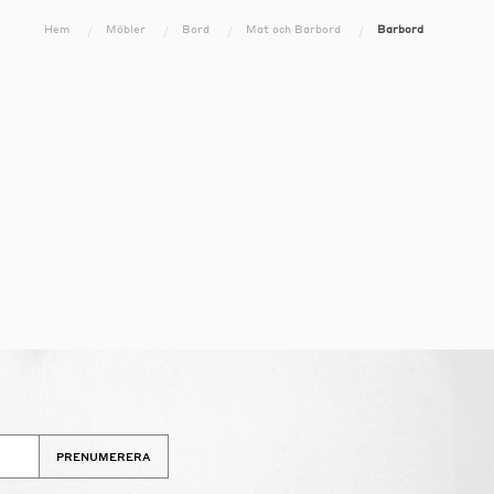
Hem
Möbler
Bord
Mat och Barbord
Barbord
PRENUMERERA