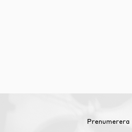
Möbelvård
Möbel och textilvård
Prenumerera 