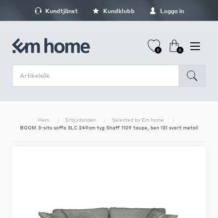
Kundtjänst
Kundklubb
Logga in
0
0
Hem
Erbjudanden
Selected by Em home
BOOM 3-sits soffa 3LC 249cm tyg Shaff 1109 taupe, ben 131 svart metall