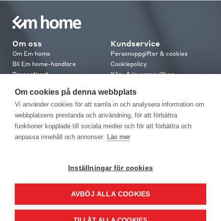
Om oss
Kundservice
Om Em home
Personuppgifter & cookies
Bli Em home-handlare
Cookiepolicy
Presentkort
Köp- & leveransvillkor
Jobba hos oss
Frakt och leverans
Om cookies på denna webbplats
Em home Club
Retur & reklamation
Vi använder cookies för att samla in och analysera information om
Medlemsvillkor
webbplatsens prestanda och användning, för att förbättra
funktioner kopplade till sociala medier och för att förbättra och
Kontakt
anpassa innehåll och annonser.
Läs mer
Kontakta oss
Butiker
Press
Inställningar för cookies
AVBÖJ ALLA COOKIES
TILLÅT ALLA COOKIES