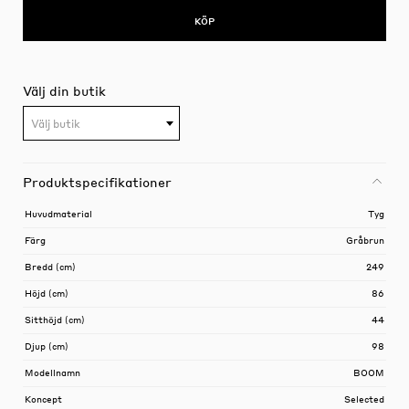
KÖP
Välj din butik
Välj butik
Produktspecifikationer
Huvudmaterial
Tyg
Färg
Gråbrun
Bredd (cm)
249
Höjd (cm)
86
Sitthöjd (cm)
44
Djup (cm)
98
Modellnamn
BOOM
Koncept
Selected