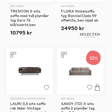
EM HOME
EM HOME
TRENTON 3-sits
FLORA Vinkelsoffa
soffa med två plymåer
tyg Bonnie/Clyde 99
tyg Soro 76
offwhite, ben oljad ek
blå/svarta ben
24950 kr
10795 kr
10%
BRÖDERNA ANDERSSONS
EM HOME
LAURI 3,5 sits soffa
SAVOY (TD) 3-sits
rak läder Vintage
soffa 2 plymåer tyg