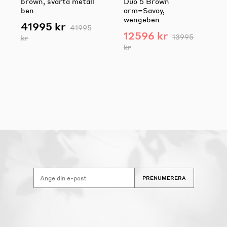
brown, svarta metall
Duo 5 Brown
ben
arm=Savoy,
wengeben
41995 kr
41995
12596 kr
13995
kr
kr
PRENUMERERA