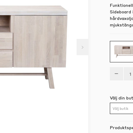
Funktionell
Sideboard 
hårdvaxolja
mjukstänga
Välj din but
Välj butik
Produktspe