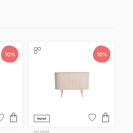
10%
10%
Nyhet
EM HOME