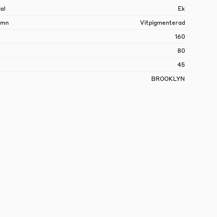
al
Ek
amn
Vitpigmenterad
160
80
45
BROOKLYN