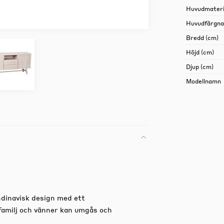
Huvudmateri
Huvudfärgn
Bredd (cm)
Höjd (cm)
Djup (cm)
Modellnamn
dinavisk design med ett
familj och vänner kan umgås och