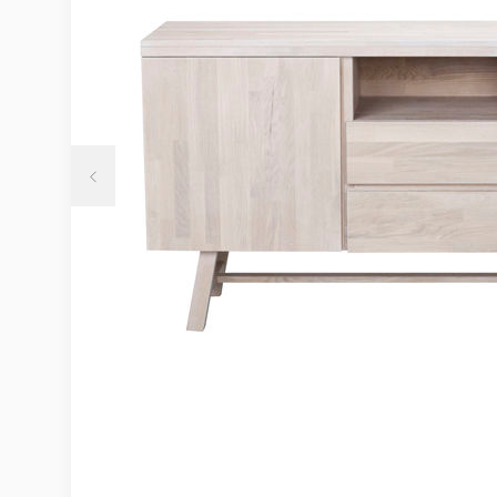
Möbelvård
Möbel och textilvård