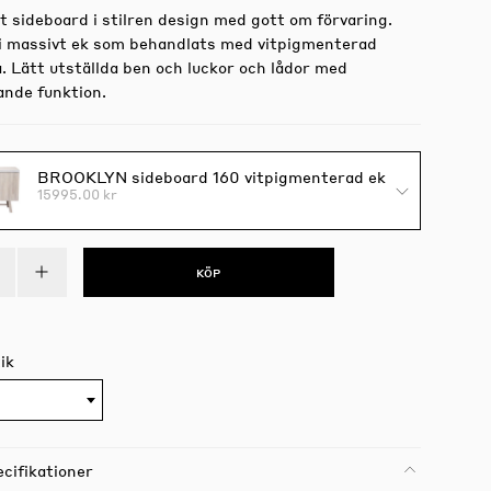
t sideboard i stilren design med gott om förvaring.
i massivt ek som behandlats med vitpigmenterad
. Lätt utställda ben och luckor och lådor med
nde funktion.
BROOKLYN sideboard 160 vitpigmenterad ek
15995.00 kr
KÖP
ik
cifikationer