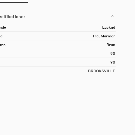
cifikationer
nde
Lackad
al
Trä, Marmor
amn
Brun
90
90
BROOKSVILLE