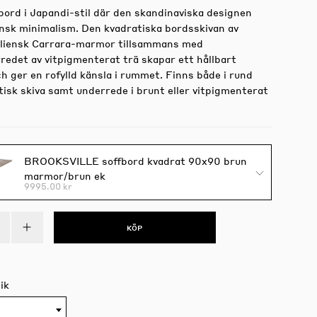
fbord i Japandi-stil där den skandinaviska designen
nsk minimalism. Den kvadratiska bordsskivan av
taliensk Carrara-marmor tillsammans med
redet av vitpigmenterat trä skapar ett hållbart
h ger en rofylld känsla i rummet. Finns både i rund
tisk skiva samt underrede i brunt eller vitpigmenterat
BROOKSVILLE soffbord kvadrat 90x90 brun
marmor/brun ek
9995.00 kr
KÖP
ik