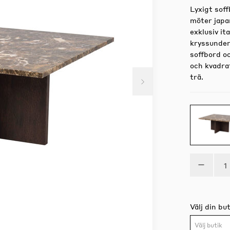
Lyxigt sof
möter japa
exklusiv i
kryssunder
soffbord oc
och kvadra
trä.
Välj din but
Välj butik