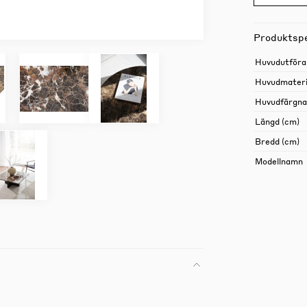
Produktspe
Huvudutföra
Huvudmateri
Huvudfärgn
Längd (cm)
Bredd (cm)
Modellnamn