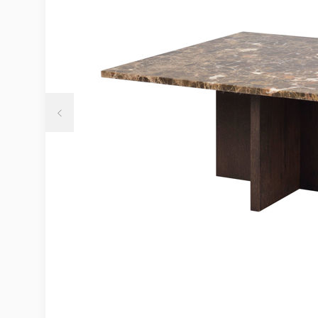
Möbelvård
Möbel och textilvård