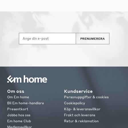
PRENUMERERA
Om oss
Kundservice
Om Em home
Personuppgifter & cookies
Bli Em home-handlare
Cookiepolicy
Presentkort
Köp- & leveransvillkor
Jobba hos oss
Frakt och leverans
Em home Club
Retur & reklamation
Medlemsvillkor