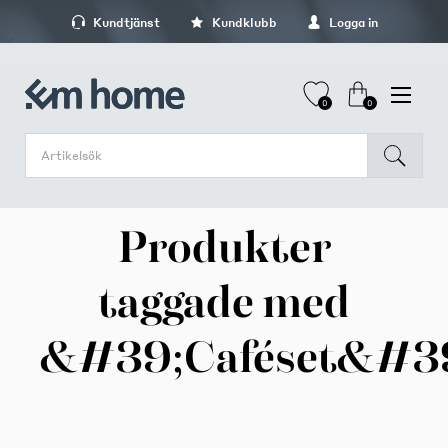
Kundtjänst
Kundklubb
Logga in
0
0
Produkter
taggade med
&#39;Caféset&#3