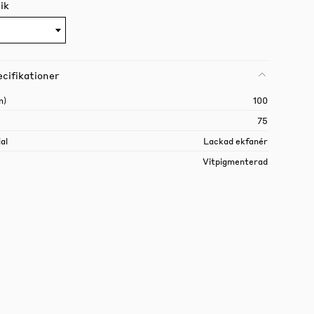
ik
cifikationer
m)
100
75
al
Lackad ekfanér
Vitpigmenterad