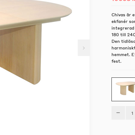
Chivas är 
ekfanér so
integrerad
180 till 24
Den tidlös
harmoniskt 
hemmet. Et
fest.