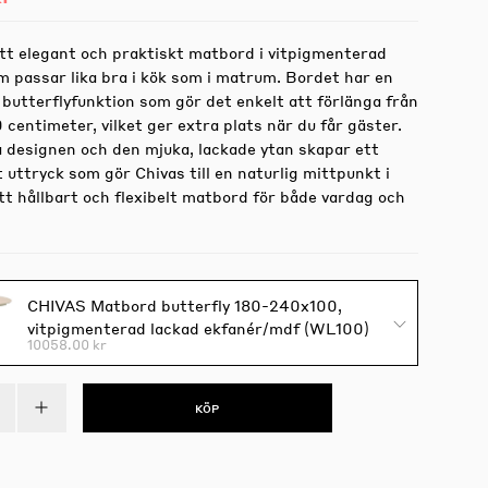
ett elegant och praktiskt matbord i vitpigmenterad
m passar lika bra i kök som i matrum. Bordet har en
 butterflyfunktion som gör det enkelt att förlänga från
0 centimeter, vilket ger extra plats när du får gäster.
a designen och den mjuka, lackade ytan skapar ett
uttryck som gör Chivas till en naturlig mittpunkt i
t hållbart och flexibelt matbord för både vardag och
CHIVAS Matbord butterfly 180-240x100,
vitpigmenterad lackad ekfanér/mdf (WL100)
10058.00 kr
KÖP