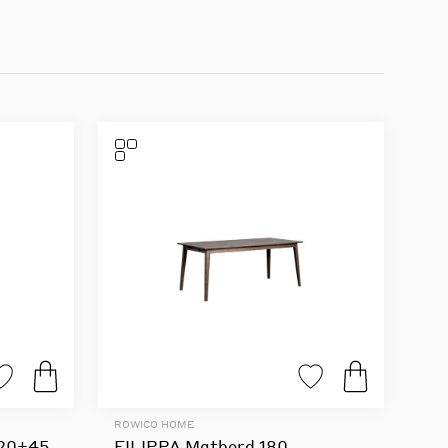
ROWICO HOME
120+45
FILIPPA Matbord 180