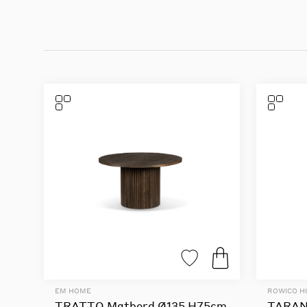
EM HOME
ROWICO 
TRATTO Matbord Ø135 H75cm
TARAN