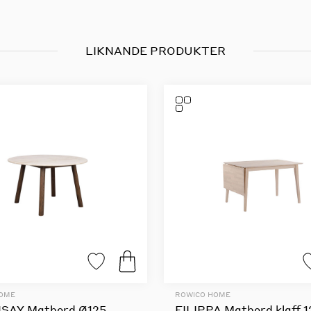
LIKNANDE PRODUKTER
HOME
ROWICO HOME
SAY Matbord Ø125
FILIPPA Matbord klaff 