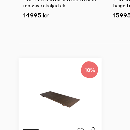
massiv rökoljad ek
beige t
14995 kr
15995
10%