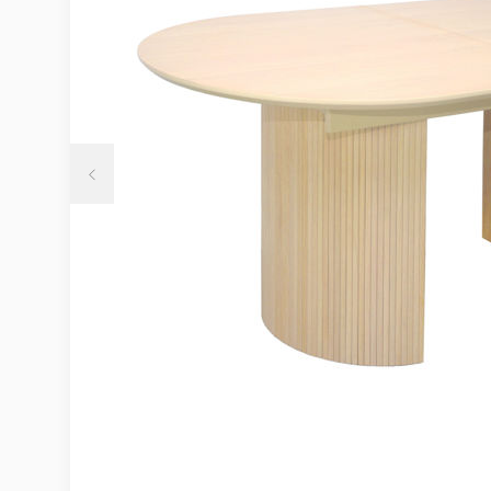
Möbelvård
Möbel och textilvård