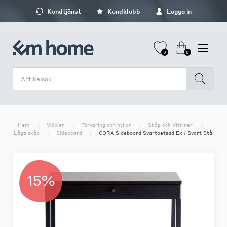
Kundtjänst
Kundklubb
Logga in
0
0
Hem
Möbler
Förvaring och hyllor
Skåp och Vitriner
Låga skåp
Sideboard
CORA Sideboard Svartbetsad Ek / Svart Stål
15%