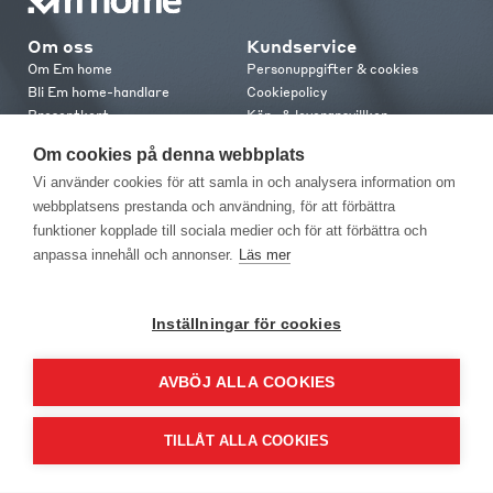
Om oss
Kundservice
Om Em home
Personuppgifter & cookies
Bli Em home-handlare
Cookiepolicy
Presentkort
Köp- & leveransvillkor
Jobba hos oss
Frakt och leverans
Om cookies på denna webbplats
Em home Club
Retur & reklamation
Vi använder cookies för att samla in och analysera information om
Medlemsvillkor
webbplatsens prestanda och användning, för att förbättra
funktioner kopplade till sociala medier och för att förbättra och
Kontakt
anpassa innehåll och annonser.
Läs mer
Kontakta oss
Butiker
Press
Inställningar för cookies
AVBÖJ ALLA COOKIES
TILLÅT ALLA COOKIES