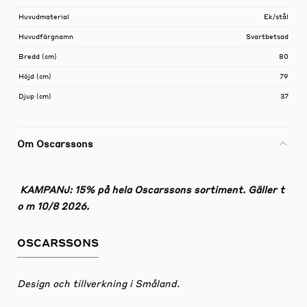
Huvudmaterial
Ek/stål
Huvudfärgnamn
Svartbetsad
Bredd (cm)
80
Höjd (cm)
79
Djup (cm)
37
Om Oscarssons
KAMPANJ: 15% på hela Oscarssons sortiment. Gäller t
o m 10/8 2026.
OSCARSSONS
Design och tillverkning i Småland.