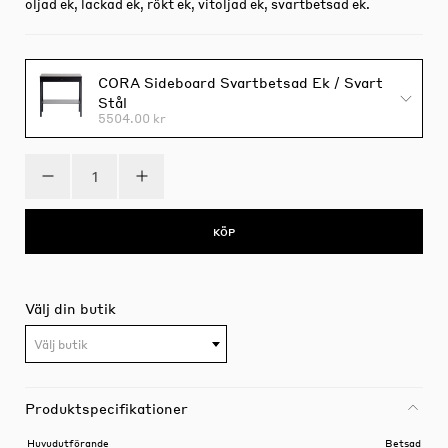
oljad ek, lackad ek, rökt ek, vitoljad ek, svartbetsad ek.
CORA Sideboard Svartbetsad Ek / Svart
Stål
5504.00 kr
KÖP
Välj din butik
Välj butik
Produktspecifikationer
Huvudutförande
Betsad