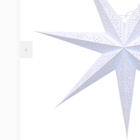
Möbelvård
Möbel och textilvård