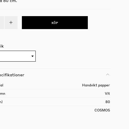
å 80 cm.
KÖP
ik
cifikationer
al
Handvikt papper
amn
Vit
m)
80
COSMOS