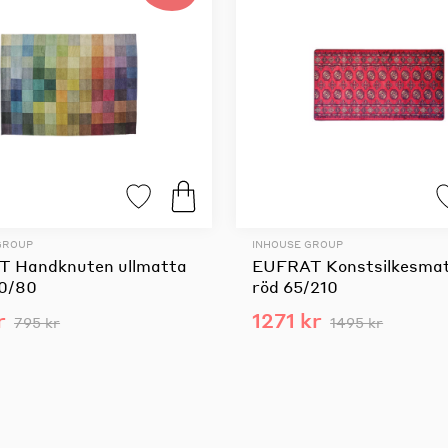
GROUP
INHOUSE GROUP
 Handknuten ullmatta
EUFRAT Konstsilkesmat
50/80
röd 65/210
r
1271 kr
795 kr
1495 kr