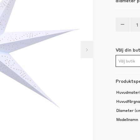
diameter p
Välj din but
Välj butik
Produktspe
Huvudmateri
Huvudfärgn
Diameter (c
Modellnamn