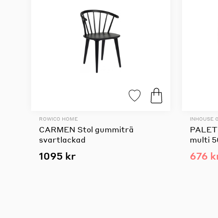
ROWICO HOME
INHOUSE 
CARMEN Stol gummiträ
PALETT
svartlackad
multi 
1095 kr
676 k