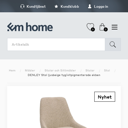
Kundtjänst
Kundklubb
Logga in
0
0
Hem
Möbler
Stolar och Sittmöbler
Stolar
Stol
DENLEY Stol ljusbeige tyg/vitpigmenterade ekben
Nyhet