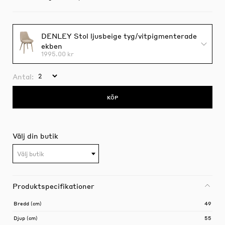
DENLEY Stol ljusbeige tyg/vitpigmenterade
ekben
1995.00 kr
Antal:
KÖP
Välj din butik
Välj butik
Produktspecifikationer
Bredd (cm)
49
Djup (cm)
55