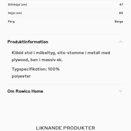
Sitthöjd (cm)
47
Höjd (cm)
85
Färg
Beige
Produktinformation
Klädd stol i möbeltyg, sits-stomme i metall med
plywood, ben i massiv ek.
Tygspecifikation: 100%
polyester
Om Rowico Home
LIKNANDE PRODUKTER