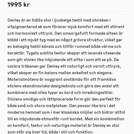
1995 kr
Denley är en tidlös stol i ljusbeige textil med stolsben i
vitpigmenterad ek som förenar mjuk komfort med ett stilrent
och harmoniskt uttryck. Den omsorgsfullt formade sitsen är
klädd i ett mjukt tyg med en något grövre struktur, vilket ger
en behaglig taktil känsla och tillför rummet både värme och
karaktär. Tygets subtila textur skapar ett levande utseende
som gör stolen lika inbjudande att sitta i som att se på. De
vackra träbenen ger Denley ett naturligt och varmt uttryck,
vilket skapar en fin balans mellan enkelhet och elegans.
Materialmötena är noggrant avstämda för att framhäva
stolens skandinaviska designkänsla och göra den enkel att
kombinera med olika typer av bord och inredningsstilar.
Stolens smidiga och lättplacerade form gör den perfekt för
både små och stora matplatser. Den passar lika bra i det
moderna hemmet som i mer klassiska miljöer och bidrar alltid
till en inbjudande atmosfär runt bordet. Med sin kombination
av komfort, textur och naturliga material är Denley en stol
som står sig över tid, både i stil och funktion.