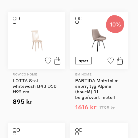
10%
Nyhet
ROWICO HOME
EM HOME
LOTTA Stol
PARTIDA Matstol m
whitewash B43 D50
snurr, tyg Alpine
H92 cm
(bouclé) 01
beige/svart metall
895 kr
1616 kr
1795 kr