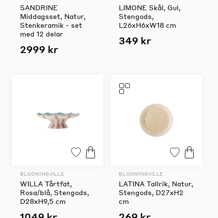
SANDRINE
LIMONE Skål, Gul,
Middagsset, Natur,
Stengods,
Stenkeramik - set
L26xH6xW18 cm
med 12 delar
349 kr
2999 kr
BLOOMINGVILLE
BLOOMINGVILLE
WILLA Tårtfat,
LATINA Tallrik, Natur,
Rosa/blå, Stengods,
Stengods, D27xH2
D28xH9,5 cm
cm
1049 kr
269 kr