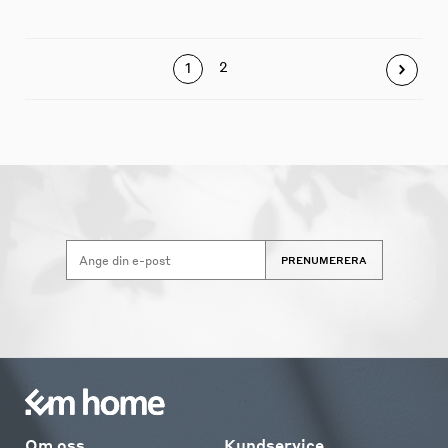
2
1
PRENUMERERA
Om oss
Kundservice