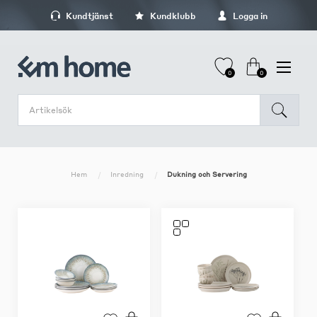
Kundtjänst
Kundklubb
Logga in
0
0
Hem
Inredning
Dukning och Servering