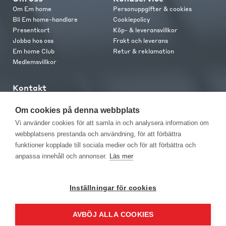
Om Em home
Personuppgifter & cookies
Bli Em home-handlare
Cookiepolicy
Presentkort
Köp- & leveransvillkor
Jobba hos oss
Frakt och leverans
Em home Club
Retur & reklamation
Medlemsvillkor
Kontakt
Kontakta oss
Butiker
Om cookies på denna webbplats
Press
Vi använder cookies för att samla in och analysera information om
webbplatsens prestanda och användning, för att förbättra
funktioner kopplade till sociala medier och för att förbättra och
anpassa innehåll och annonser.
Läs mer
Inställningar för cookies
EM Home Möbler AB, Meteorologvägen 10, Telefon: 010-499 25 00,
AVBÖJ ALLA COOKIES
E-post info@emhome.se