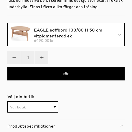
lack och massiva ben. I serien finns det sju storlekar. Praktisk
underhylla. Finns i flera olika färger och träslag.
EAGLE soffbord 100/80 H 50 cm
vitpigmenterad ek
6490.00 kr
KÖP
Välj din butik
Välj butik
Produktspecifikationer