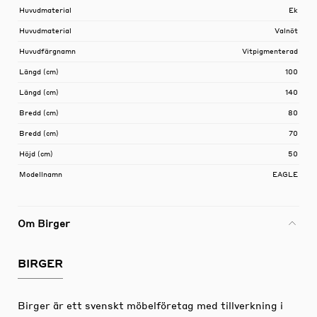
Huvudmaterial
Ek
Huvudmaterial
Valnöt
Huvudfärgnamn
Vitpigmenterad
Längd (cm)
100
Längd (cm)
140
Bredd (cm)
80
Bredd (cm)
70
Höjd (cm)
50
Modellnamn
EAGLE
Om Birger
BIRGER
Birger är ett svenskt möbelföretag med tillverkning i