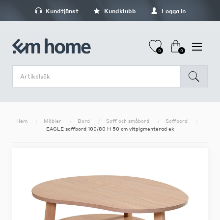
Kundtjänst
Kundklubb
Logga in
0
0
Hem
Möbler
Bord
Soff och småbord
Soffbord
EAGLE soffbord 100/80 H 50 cm vitpigmenterad ek