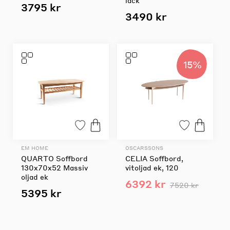
lack
3795 kr
3490 kr
15%
EM HOME
OSCARSSONS
QUARTO Soffbord
CELIA Soffbord,
130x70x52 Massiv
vitoljad ek, 120
oljad ek
6392 kr
7520 kr
5395 kr