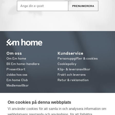
PRENUMERERA
Om oss
Kundservice
Om Em home
Personuppgifter & cookies
Bli Em home-handlare
Cookiepolicy
Presentkort
Köp- & leveransvillkor
Jobba hos oss
Frakt och leverans
Em home Club
Retur & reklamation
Medlemsvillkor
Kontakt
Om cookies på denna webbplats
Kontakta oss
Vi använder cookies för att samla in och analysera information om
Butiker
webbplatsens prestanda och användning, för att förbättra
Press