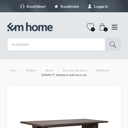
Kundtjänst
Kundklubb
Logga in
0
0
Hem
Möbler
Bord
Mat och Barbord
Matbord
EMMETT Matbord 240 brun ek