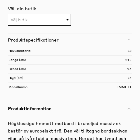
Välj din butik
Välj butik
Produktspecifikationer
Huvudmaterial
Ek
Längd (cm)
240
Bredd (cm)
95
Höjd (cm)
75
Modellnamn
EMMETT
Produktinformation
Högklassiga Emmett matbord i brunoljad massiv ek
består av europeiskt trä. Den väl tilltagna bordsskivan
vilar på två stabila massiva ben. Bordet har tyngd och