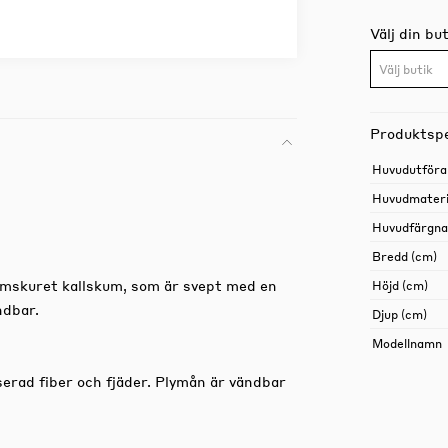
Välj din but
Välj butik
Produktspe
Huvudutföra
Huvudmateri
Huvudfärgn
Bredd (cm)
rmskuret kallskum, som är svept med en
Höjd (cm)
ndbar.
Djup (cm)
Modellnamn
serad fiber och fjäder. Plymån är vändbar