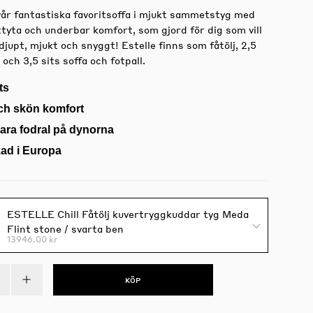
 vår fantastiska favoritsoffa i mjukt sammetstyg med
tyta och underbar komfort, som gjord för dig som vill
djupt, mjukt och snyggt! Estelle finns som fåtölj, 2,5
 och 3,5 sits soffa och fotpall.
ts
ch skön komfort
ara fodral på dynorna
kad i Europa
ESTELLE Chill Fåtölj kuvertryggkuddar tyg Meda
Flint stone / svarta ben
13946.00 kr
KÖP