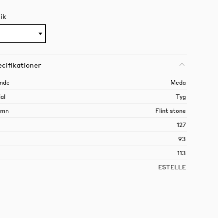
ik
cifikationer
nde
Meda
al
Tyg
amn
Flint stone
127
93
113
ESTELLE