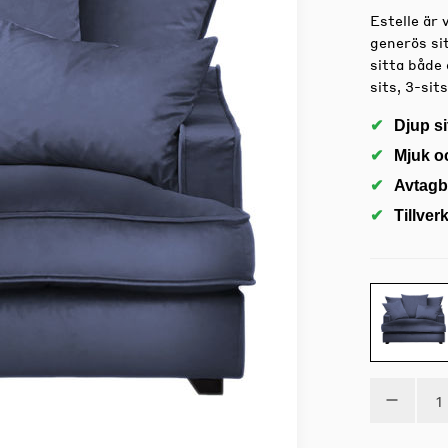
Estelle är
generös sit
sitta både 
sits, 3-sits
Djup si
Mjuk o
Avtagb
Tillver