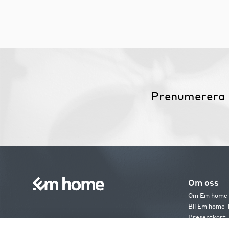
Prenumerera 
Om oss
Om Em home
Bli Em home-
Presentkort
Jobba hos os