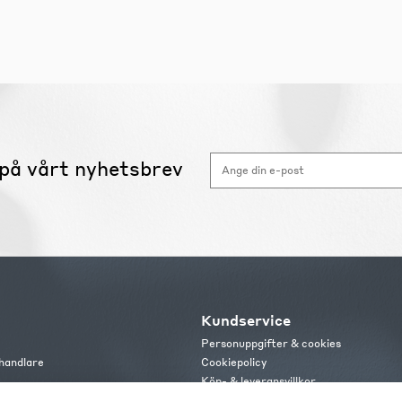
på vårt nyhetsbrev
Kundservice
Personuppgifter & cookies
handlare
Cookiepolicy
Köp- & leveransvillkor
s
Frakt och leverans