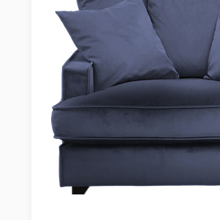
Möbelvård
Möbel och textilvård