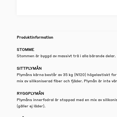
Produktinformation
STOMME
Stommen är byggd av massivt trä i alla bärande delar.
SITTPLYMÅN
Plymåns kärna består av 35 kg (N120) högelastiskt fo
mix av silikoniserad fiber och fjäder. Plymån är inte vä
RYGGPLYMÅN
Plymåns innerfodral är stoppad med en mix av silikoni
(gäller ej läder).