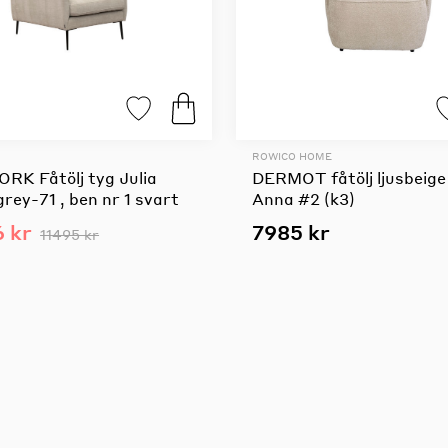
ROWICO HOME
RK Fåtölj tyg Julia
DERMOT fåtölj ljusbeige
rey-71 , ben nr 1 svart
Anna #2 (k3)
 kr
7985 kr
11495 kr