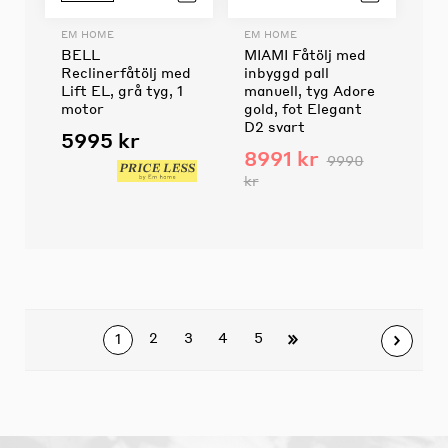
EM HOME
EM HOME
BELL
MIAMI Fåtölj med
Reclinerfåtölj med
inbyggd pall
Lift EL, grå tyg, 1
manuell, tyg Adore
motor
gold, fot Elegant
D2 svart
5995 kr
8991 kr
9990
kr
2
3
4
5
1