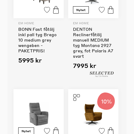
Nyhet
EM HOME
EM HOME
BONN Fast fåtölj
DENTON
inkl pall tyg Brego
Reclinerfåtölj
10 medium grey
manuell MEDIUM
wengeben -
tyg Montana 2927
PAKETPRIS!
grey, fot Polaris A7
svart
5995 kr
7995 kr
10%
Nyhet