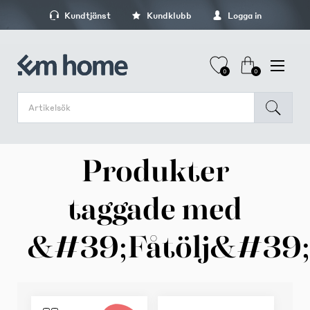
Kundtjänst
Kundklubb
Logga in
0
0
Produkter
taggade med
&#39;Fåtölj&#39;