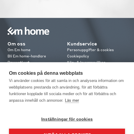
Om oss
Kundservice
Om Em home
Personuppgifter & cookies
Bli Em home-handlare
Cookiepolicy
Presentkort
Köp- & leveransvillkor
Jobba hos oss
Frakt och leverans
Om cookies på denna webbplats
Em home Club
Retur & reklamation
Vi använder cookies för att samla in och analysera information om
Medlemsvillkor
webbplatsens prestanda och användning, för att förbättra
funktioner kopplade till sociala medier och för att förbättra och
Kontakt
anpassa innehåll och annonser.
Läs mer
Kontakta oss
Butiker
Press
Inställningar för cookies