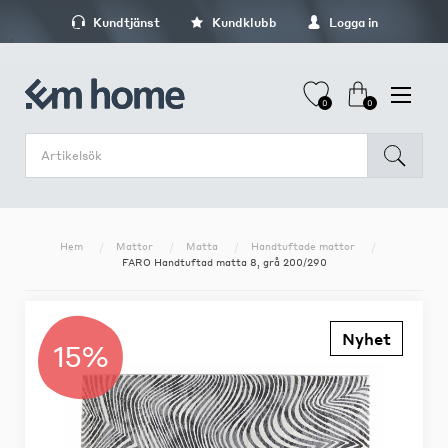
Kundtjänst
Kundklubb
Logga in
0
0
Hem
Mattor
Matta
Handtuftade mattor
FARO Handtuftad matta 8, grå 200/290
Nyhet
15%