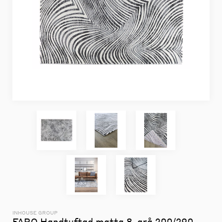
INHOUSE GROUP
FARO Handtuftad matta 8, grå 200/290