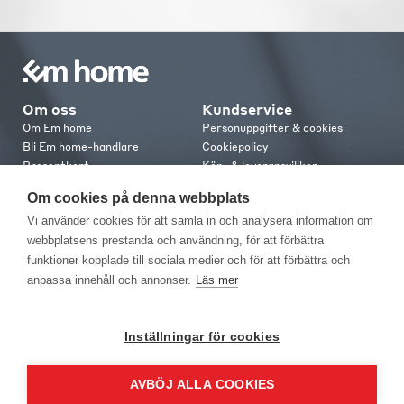
Om oss
Kundservice
Om Em home
Personuppgifter & cookies
Bli Em home-handlare
Cookiepolicy
Presentkort
Köp- & leveransvillkor
Jobba hos oss
Frakt och leverans
Om cookies på denna webbplats
Em home Club
Retur & reklamation
Vi använder cookies för att samla in och analysera information om
Medlemsvillkor
webbplatsens prestanda och användning, för att förbättra
funktioner kopplade till sociala medier och för att förbättra och
Kontakt
anpassa innehåll och annonser.
Läs mer
Kontakta oss
Butiker
Press
Inställningar för cookies
AVBÖJ ALLA COOKIES