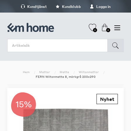
Kundtjänst
Kundklubb
Logga in
0
0
Hem
Mattor
Matta
Wiltonmattor
FERN Wiltonmatta 8, mörkgrå 200x290
Nyhet
15%