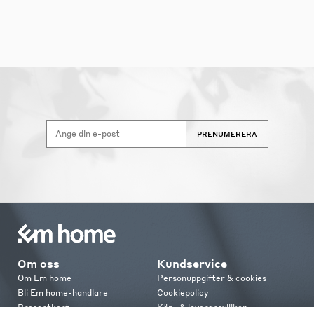
PRENUMERERA
Om oss
Kundservice
Om Em home
Personuppgifter & cookies
Bli Em home-handlare
Cookiepolicy
Presentkort
Köp- & leveransvillkor