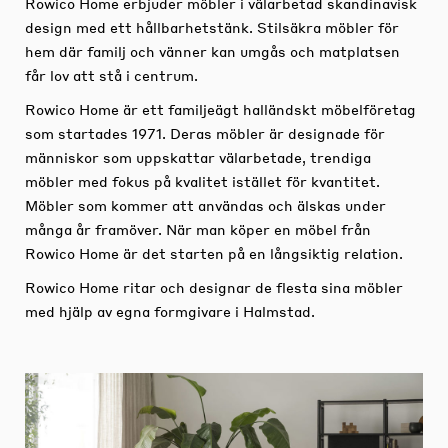
Rowico Home erbjuder möbler i välarbetad skandinavisk
design med ett hållbarhetstänk. Stilsäkra möbler för
hem där familj och vänner kan umgås och matplatsen
får lov att stå i centrum.
Rowico Home är ett familjeägt halländskt möbelföretag
som startades 1971. Deras möbler är designade för
människor som uppskattar välarbetade, trendiga
möbler med fokus på kvalitet istället för kvantitet.
Möbler som kommer att användas och älskas under
många år framöver. När man köper en möbel från
Rowico Home är det starten på en långsiktig relation.
Rowico Home ritar och designar de flesta sina möbler
med hjälp av egna formgivare i Halmstad.