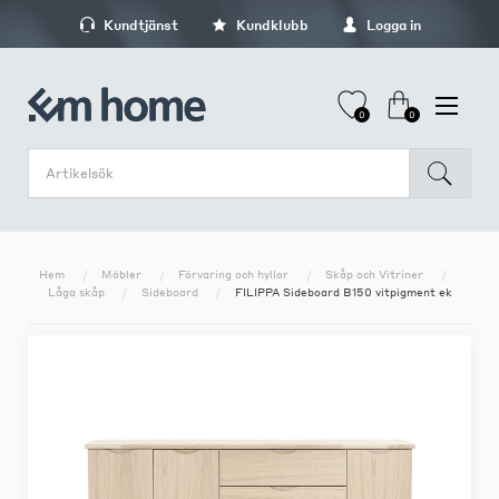
Kundtjänst
Kundklubb
Logga in
0
0
Hem
Möbler
Förvaring och hyllor
Skåp och Vitriner
Låga skåp
Sideboard
FILIPPA Sideboard B150 vitpigment ek