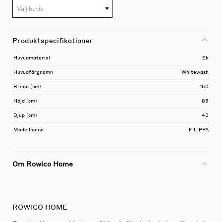
Välj butik
Produktspecifikationer
Huvudmaterial
Ek
Huvudfärgnamn
Whitewash
Bredd (cm)
150
Höjd (cm)
85
Djup (cm)
40
Modellnamn
FILIPPA
Om Rowico Home
ROWICO HOME