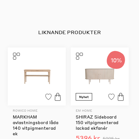
LIKNANDE PRODUKTER
10%
Nyhet
ROWICO HOME
EM HOME
MARKHAM
SHIRAZ Sideboard
avlastningsbord låda
150 vitpigmenterad
140 vitpigmenterad
lackad ekfanér
ek
5396 kr
5995 kr