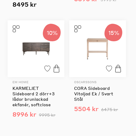
8495 kr
10%
15%
EM HOME
OSCARSSONS
KARMELIET
CORA Sideboard
Sideboard 2 dörr+3
Vitoljad Ek / Svart
lådor brunlackad
Stål
ekfanér, softclose
5504 kr
6475 kr
8996 kr
9995 kr