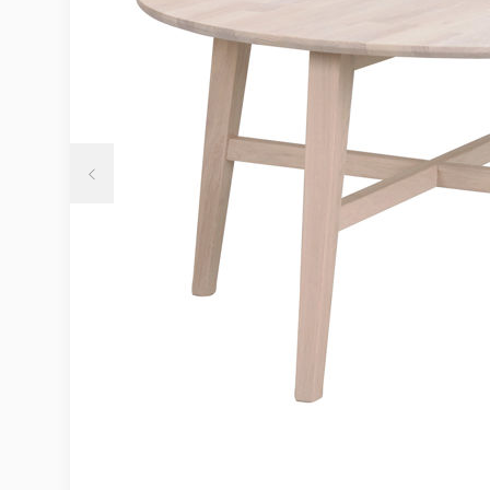
Möbelvård
Möbel och textilvård