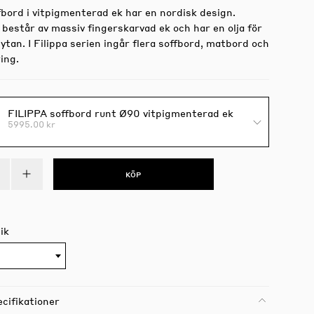
fbord i vitpigmenterad ek har en nordisk design.
består av massiv fingerskarvad ek och har en olja för
ytan. I Filippa serien ingår flera soffbord, matbord och
ing.
FILIPPA soffbord runt Ø90 vitpigmenterad ek
5995.00 kr
KÖP
ik
cifikationer