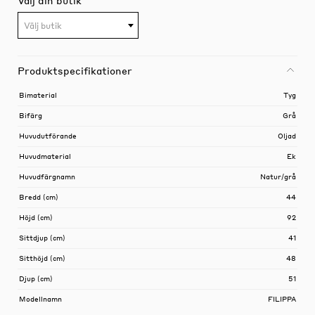
Välj butik
Produktspecifikationer
Bimaterial
Tyg
Bifärg
Grå
Huvudutförande
Oljad
Huvudmaterial
Ek
Huvudfärgnamn
Natur/grå
Bredd (cm)
44
Höjd (cm)
92
Sittdjup (cm)
41
Sitthöjd (cm)
48
Djup (cm)
51
Modellnamn
FILIPPA