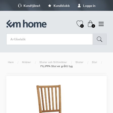
Kundtjänst
Kundklubb
Logga in
0
0
Hem
Möbler
Stolar och Sittmöbler
Stolar
Stol
FILIPPA Stol ek grått tyg