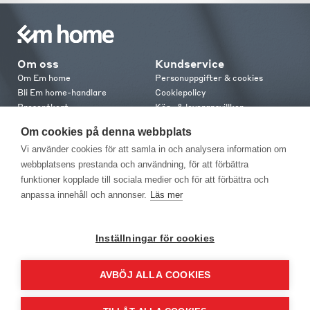
Om oss
Kundservice
Om Em home
Personuppgifter & cookies
Bli Em home-handlare
Cookiepolicy
Presentkort
Köp- & leveransvillkor
Jobba hos oss
Frakt och leverans
Om cookies på denna webbplats
Em home Club
Retur & reklamation
Vi använder cookies för att samla in och analysera information om
Medlemsvillkor
webbplatsens prestanda och användning, för att förbättra
funktioner kopplade till sociala medier och för att förbättra och
Kontakt
anpassa innehåll och annonser.
Läs mer
Kontakta oss
Butiker
Press
Inställningar för cookies
AVBÖJ ALLA COOKIES