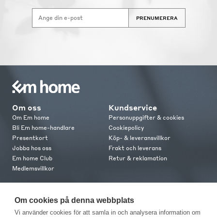
PRENUMERERA
Om oss
Kundservice
Om Em home
Personuppgifter & cookies
Bli Em home-handlare
Cookiepolicy
Presentkort
Köp- & leveransvillkor
Jobba hos oss
Frakt och leverans
Em home Club
Retur & reklamation
Medlemsvillkor
Kontakt
Om cookies på denna webbplats
Kontakta oss
Vi använder cookies för att samla in och analysera information om
Butiker