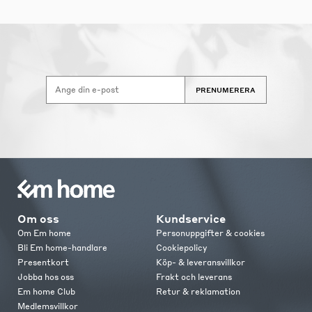
PRENUMERERA
Om oss
Kundservice
Om Em home
Personuppgifter & cookies
Bli Em home-handlare
Cookiepolicy
Presentkort
Köp- & leveransvillkor
Jobba hos oss
Frakt och leverans
Em home Club
Retur & reklamation
Medlemsvillkor