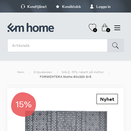
Kundtjänst
Kundklubb
Logga in
0
0
Hem
Erbjudanden
SALE: 15% rabatt på mattor
FORMENTERA Matta 80x220 Grå
Nyhet
15%