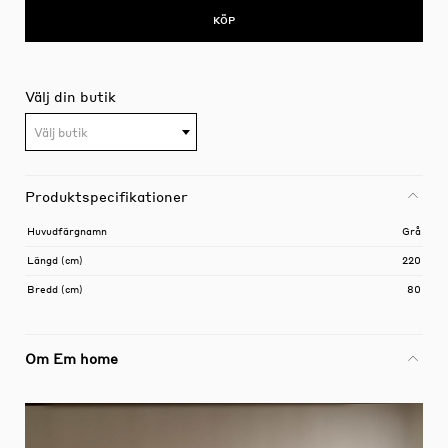
KÖP
Välj din butik
Välj butik
Produktspecifikationer
Huvudfärgnamn
Grå
Längd (cm)
220
Bredd (cm)
80
Om Em home