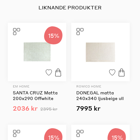
LIKNANDE PRODUKTER
15%
EM HOME
ROWICO HOME
SANTA CRUZ Matta
DONEGAL matta
200x290 Offwhite
240x340 ljusbeige ull
2036 kr
7995 kr
2395 kr
15%
15%