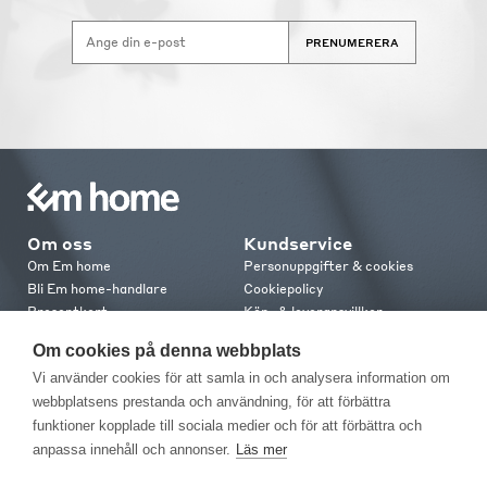
PRENUMERERA
Om oss
Kundservice
Om Em home
Personuppgifter & cookies
Bli Em home-handlare
Cookiepolicy
Presentkort
Köp- & leveransvillkor
Jobba hos oss
Frakt och leverans
Om cookies på denna webbplats
Em home Club
Retur & reklamation
Vi använder cookies för att samla in och analysera information om
Medlemsvillkor
webbplatsens prestanda och användning, för att förbättra
funktioner kopplade till sociala medier och för att förbättra och
Kontakt
anpassa innehåll och annonser.
Läs mer
Kontakta oss
Butiker