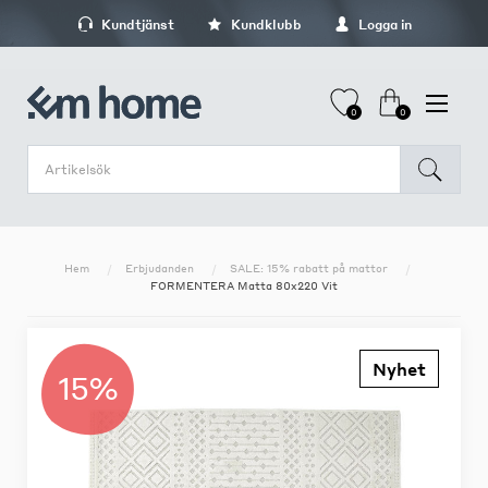
Kundtjänst
Kundklubb
Logga in
0
0
Hem
Erbjudanden
SALE: 15% rabatt på mattor
FORMENTERA Matta 80x220 Vit
Nyhet
15%