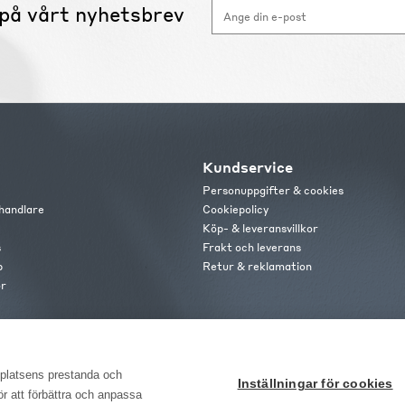
på vårt nyhetsbrev
Kundservice
Personuppgifter & cookies
handlare
Cookiepolicy
Köp- & leveransvillkor
s
Frakt och leverans
b
Retur & reklamation
or
bplatsens prestanda och
Inställningar för cookies
för att förbättra och anpassa