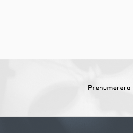
Möbelvård
Möbel och textilvård
Prenumerera 