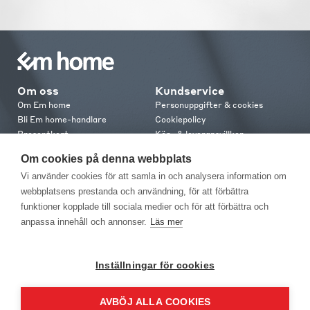
Om oss
Kundservice
Om Em home
Personuppgifter & cookies
Bli Em home-handlare
Cookiepolicy
Presentkort
Köp- & leveransvillkor
Jobba hos oss
Frakt och leverans
Om cookies på denna webbplats
Em home Club
Retur & reklamation
Vi använder cookies för att samla in och analysera information om
Medlemsvillkor
webbplatsens prestanda och användning, för att förbättra
funktioner kopplade till sociala medier och för att förbättra och
Kontakt
anpassa innehåll och annonser.
Läs mer
Kontakta oss
Butiker
Press
Inställningar för cookies
AVBÖJ ALLA COOKIES