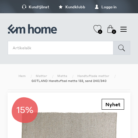
Kundtjänst
Kundklubb
Logga in
0
0
Hem
Mattor
Matta
Handtuftade mattor
GOTLAND Handtuftad matta 133, sand 240/340
Nyhet
15%