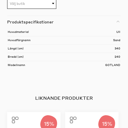
Välj butik
Produktspecifikationer
Huvudmaterial
Ull
Huvudfärgnamn
Sand
Längd (cm)
340
Bredd (cm)
240
Modellnamn
GOTLAND
LIKNANDE PRODUKTER
15%
15%