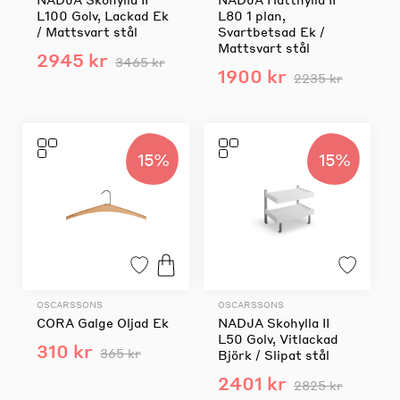
L100 Golv, Lackad Ek
L80 1 plan,
/ Mattsvart stål
Svartbetsad Ek /
Mattsvart stål
2945 kr
3465 kr
1900 kr
2235 kr
15%
15%
OSCARSSONS
OSCARSSONS
CORA Galge Oljad Ek
NADJA Skohylla II
L50 Golv, Vitlackad
310 kr
365 kr
Björk / Slipat stål
2401 kr
2825 kr