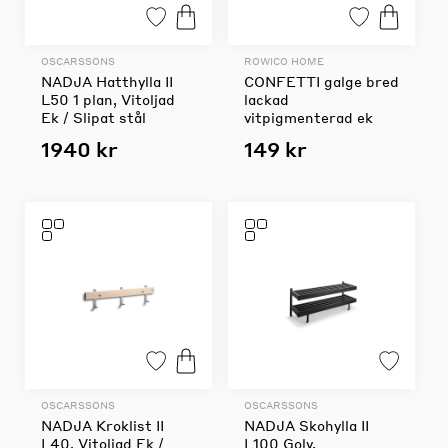
OSCARSSONS
ROWICO HOME
NADJA Hatthylla II
CONFETTI galge bred
L50 1 plan, Vitoljad
lackad
Ek / Slipat stål
vitpigmenterad ek
1940 kr
149 kr
OSCARSSONS
OSCARSSONS
NADJA Kroklist II
NADJA Skohylla II
L40, Vitoljad Ek /
L100 Golv,