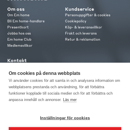
Om oss
Kundservice
Om Em home
Personuppgifter & cookies
Bli Em home-handlare
Cookiepolicy
Presentkort
Köp- & leveransvillkor
Jobba hos oss
Frakt och leverans
Em home Club
Retur & reklamation
Medlemsvillkor
Kontakt
Kontakta oss
Butiker
Om cookies på denna webbplats
Press
Vi använder cookies för att samla in och analysera information om
webbplatsens prestanda och användning, för att förbättra
funktioner kopplade till sociala medier och för att förbättra och
anpassa innehåll och annonser.
Läs mer
Inställningar för cookies
EM Home Möbler AB, Meteorologvägen 10, Telefon: 010-499 25 00,