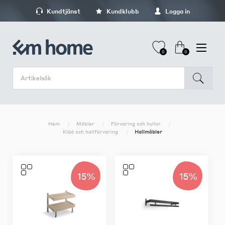
Kundtjänst
Kundklubb
Logga in
0
0
Hem
Möbler
Förvaring och hyllor
Kläd och hallförvaring
Hallmöbler
15%
15%