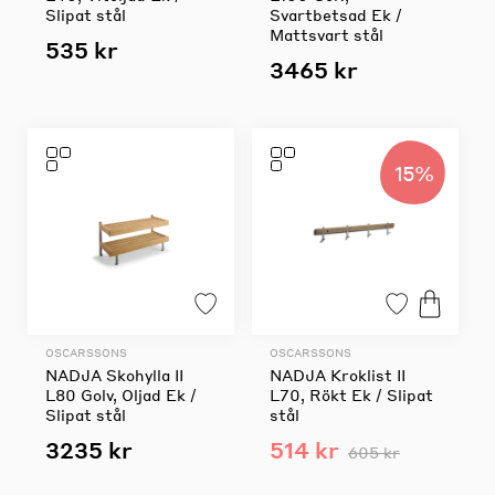
Slipat stål
Svartbetsad Ek /
Mattsvart stål
535 kr
3465 kr
15%
OSCARSSONS
OSCARSSONS
NADJA Skohylla II
NADJA Kroklist II
L80 Golv, Oljad Ek /
L70, Rökt Ek / Slipat
Slipat stål
stål
3235 kr
514 kr
605 kr