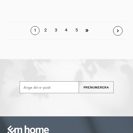
2
3
4
5
1
PRENUMERERA