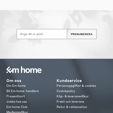
PRENUMERERA
Om oss
Kundservice
Om Em home
Personuppgifter & cookies
Bli Em home-handlare
Cookiepolicy
Presentkort
Köp- & leveransvillkor
Jobba hos oss
Frakt och leverans
Em home Club
Retur & reklamation
Medlemsvillkor