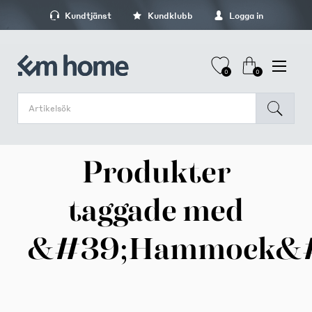
Kundtjänst
Kundklubb
Logga in
0
0
Produkter
taggade med
&#39;Hammock&