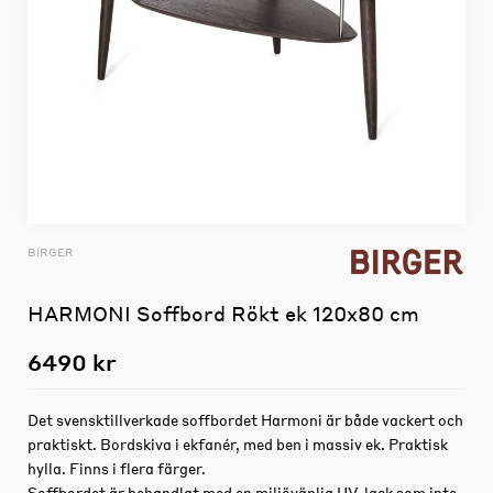
BIRGER
HARMONI Soffbord Rökt ek 120x80 cm
6490 kr
Det svensktillverkade soffbordet Harmoni är både vackert och
praktiskt. Bordskiva i ekfanér, med ben i massiv ek. Praktisk
hylla. Finns i flera färger.
Soffbordet är behandlat med en miljövänlig UV-lack som inte