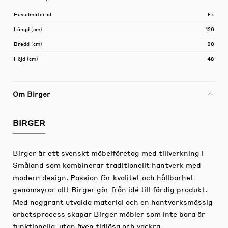
Huvudmaterial
Ek
Längd (cm)
120
Bredd (cm)
80
Höjd (cm)
48
Om Birger
BIRGER
Birger är ett svenskt möbelföretag med tillverkning i
Småland som kombinerar traditionellt hantverk med
modern design. Passion för kvalitet och hållbarhet
genomsyrar allt Birger gör från idé till färdig produkt.
Med noggrant utvalda material och en hantverksmässig
arbetsprocess skapar Birger möbler som inte bara är
funktionella, utan även tidlösa och vackra.