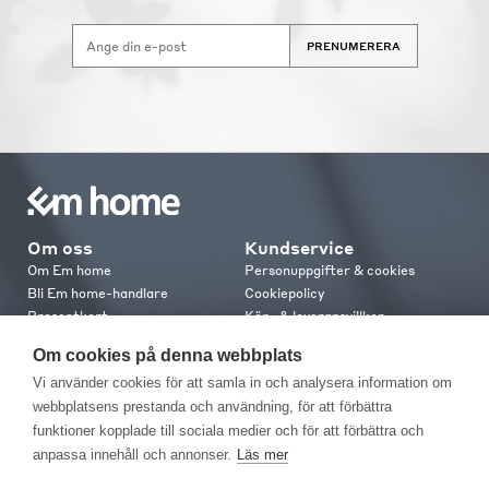
PRENUMERERA
Om oss
Kundservice
Om Em home
Personuppgifter & cookies
Bli Em home-handlare
Cookiepolicy
Presentkort
Köp- & leveransvillkor
Jobba hos oss
Frakt och leverans
Om cookies på denna webbplats
Em home Club
Retur & reklamation
Vi använder cookies för att samla in och analysera information om
Medlemsvillkor
webbplatsens prestanda och användning, för att förbättra
funktioner kopplade till sociala medier och för att förbättra och
Kontakt
anpassa innehåll och annonser.
Läs mer
Kontakta oss
Butiker