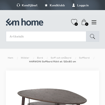
Kundtjänst
Kundklubb
Logga in
0
0
Hem
Möbler
Bord
Soff och småbord
Soffbord
HARMONI Soffbord Rökt ek 120x80 cm