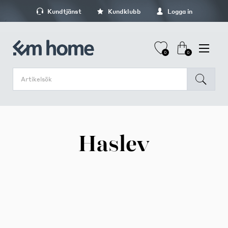
Kundtjänst
Kundklubb
Logga in
0
0
Haslev