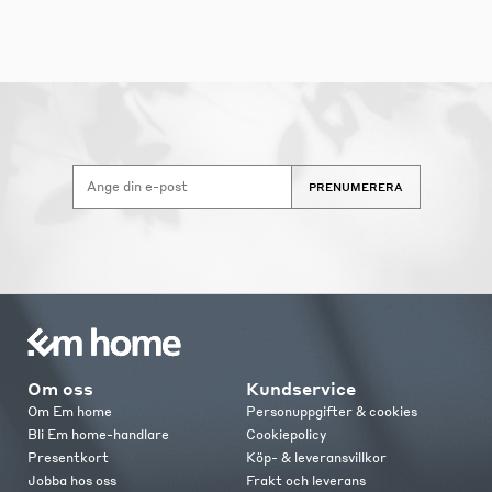
PRENUMERERA
Om oss
Kundservice
Om Em home
Personuppgifter & cookies
Bli Em home-handlare
Cookiepolicy
Presentkort
Köp- & leveransvillkor
Jobba hos oss
Frakt och leverans