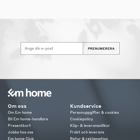
PRENUMERERA
Om oss
Kundservice
Om Em home
Personuppgifter & cookies
Bli Em home-handlare
Cookiepolicy
Presentkort
Köp- & leveransvillkor
Jobba hos oss
Frakt och leverans
Em home Club
Retur & reklamation