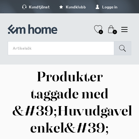
Kundtjänst
Kundklubb
Logga in
0
0
Produkter
taggade med
&#39;Huvudgavel
enkel&#39;