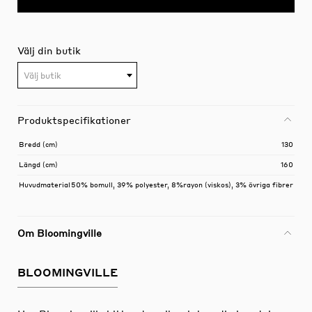
Välj din butik
Välj butik
Produktspecifikationer
Bredd (cm)
130
Längd (cm)
160
Huvudmaterial
50% bomull, 39% polyester, 8%rayon (viskos), 3% övriga fibrer
Om Bloomingville
BLOOMINGVILLE