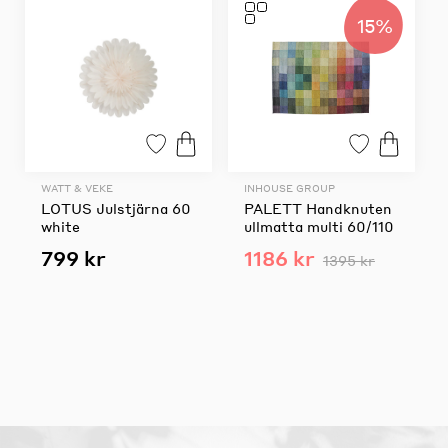
15%
WATT & VEKE
INHOUSE GROUP
LOTUS Julstjärna 60
PALETT Handknuten
white
ullmatta multi 60/110
799 kr
1186 kr
1395 kr