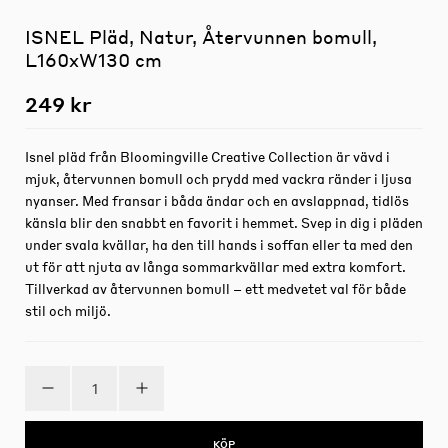
ISNEL Pläd, Natur, Återvunnen bomull,
L160xW130 cm
249 kr
Isnel pläd från Bloomingville Creative Collection är vävd i
mjuk, återvunnen bomull och prydd med vackra ränder i ljusa
nyanser. Med fransar i båda ändar och en avslappnad, tidlös
känsla blir den snabbt en favorit i hemmet. Svep in dig i pläden
under svala kvällar, ha den till hands i soffan eller ta med den
ut för att njuta av långa sommarkvällar med extra komfort.
Tillverkad av återvunnen bomull – ett medvetet val för både
stil och miljö.
KÖP