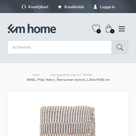
Kundtjänst
Kundklubb
Logga in
0
0
Hem
Julklappstips upp till 1500kr
ISNEL Pläd, Natur, Återvunnen bomull, L160xW130 cm