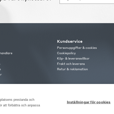
Kundservice
Personuppgifter & cookies
handlare
Cookiepolicy
Köp- & leveransvillkor
s
Frakt och leverans
b
Retur & reklamation
or
bplatsens prestanda och
Inställningar för cookies
för att förbättra och anpassa
ome Möbler AB, Meteorologvägen 10, Telefon: 010-499 25 00, E-post info@emho