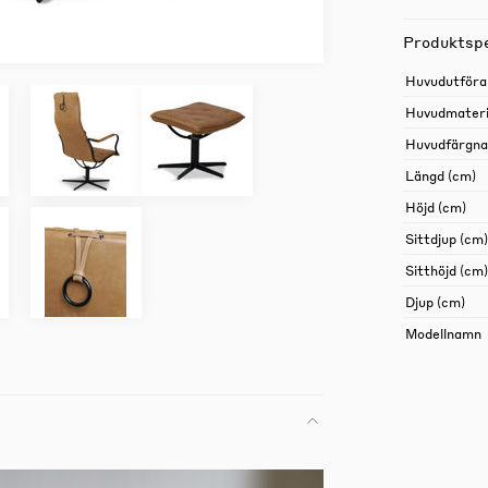
Produktspe
Huvudutföra
Huvudmateri
Huvudfärgn
Längd (cm)
Höjd (cm)
Sittdjup (cm)
Sitthöjd (cm)
Djup (cm)
Modellnamn