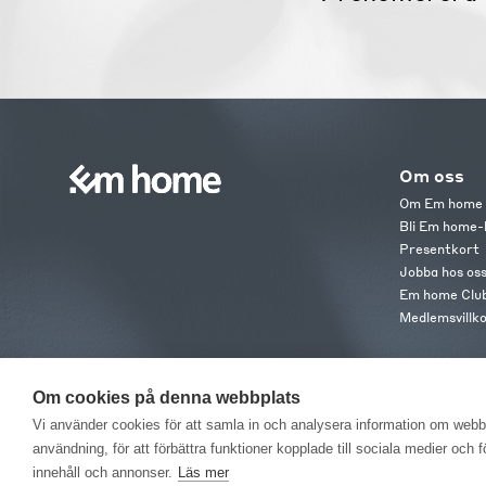
Om oss
Om Em home
Bli Em home-
Presentkort
Jobba hos os
Em home Clu
Medlemsvillk
Om cookies på denna webbplats
Vi använder cookies för att samla in och analysera information om web
användning, för att förbättra funktioner kopplade till sociala medier och 
EM H
innehåll och annonser.
Läs mer