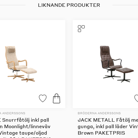
LIKNANDE PRODUKTER
A ANDERSSONS
BRÖDERNA ANDERSSONS
nurrfåtölj inkl pall
JACK METALL Fåtölj m
n Moonlight/linneväv
gunga, inkl pall läder Vi
Vintage taupe/oljad
Brown PAKETPRIS