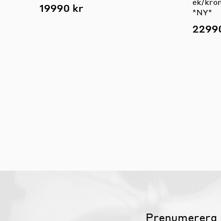
ek/kro
19990 kr
*NY*
2299
Prenumerera 