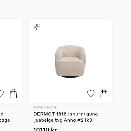
ROWICO HOME
ed
DERMOT fåtölj snurr+gung
ntage
ljusbeige tyg Anna #2 (k3)
10110 kr