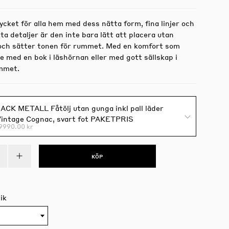
cket för alla hem med dess nätta form, fina linjer och
 detaljer är den inte bara lätt att placera utan
 och sätter tonen för rummet. Med en komfort som
 med en bok i läshörnan eller med gott sällskap i
mmet.
ACK METALL Fåtölj utan gunga inkl pall läder
intage Cognac, svart fot PAKETPRIS
9990.00 kr
KÖP
ik