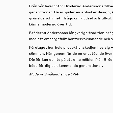
Från vår leverantör Bröderna Anderssons tillver
generationer. De erbjuder en stilsäker design, kv
gränslös valfrihet i fråga om klädsel och tillva
känns moderna över tid.
Bröderna Anderssons långvariga tradition präg
med ett omsorgsfullt hantverkskunnande och y
Företaget har hela produktionskedjan hos sig – f
sömmen. Härigenom får de en enastående översik
Därför kan du lita på att dina möbler från Br
både för dig och kommande generationer.
Made in Småland since 1914.