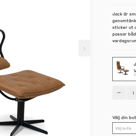
Jack är smy
genomtänkta
sticker ut
passar både
vardagsru
J
V
1
Välj din but
Välj butik