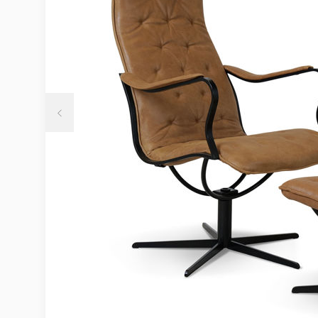
Möbelvård
Möbel och textilvård