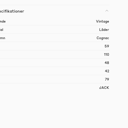
cifikationer
nde
Vintage
al
Läder
amn
Cognac
59
110
48
42
79
JACK