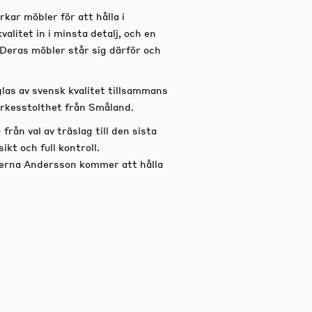
kar möbler för att hålla i
alitet in i minsta detalj, och en
l. Deras möbler står sig därför och
las av svensk kvalitet tillsammans
rkesstolthet från Småland.
rån val av träslag till den sista
t och full kontroll.
öderna Andersson kommer att hålla