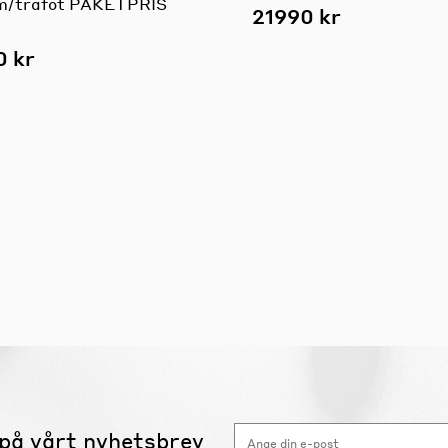
m/träfot PAKETPRIS
21990 kr
0 kr
på vårt nyhetsbrev