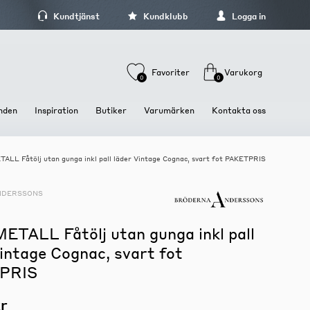
Kundtjänst
Kundklubb
Logga in
Favoriter
Varukorg
0
0
nden
Inspiration
Butiker
Varumärken
Kontakta oss
ALL Fåtölj utan gunga inkl pall läder Vintage Cognac, svart fot PAKETPRIS
Stolar och Sittmöbler
Dukning och Servering
Förvaring och hyllor
Stolar
Brickor och fat
Hyllor
NDERSSONS
Barstolar och Barpallar
Glas och koppar
Kläd och hallförvaring
Pallar och Bänkar
Tallrikar och skålar
Mediamöbler
ETALL Fåtölj utan gunga inkl pall
Sängbord och sängskåp
intage Cognac, svart fot
Skåp och Vitriner
PRIS
r