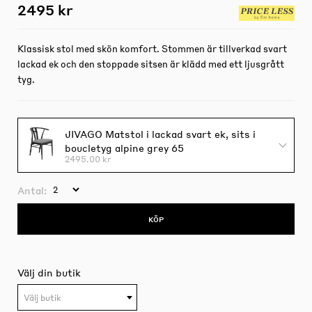
2495 kr
Klassisk stol med skön komfort. Stommen är tillverkad svart
lackad ek och den stoppade sitsen är klädd med ett ljusgrått
tyg.
JIVAGO Matstol i lackad svart ek, sits i
boucletyg alpine grey 65
2495.00 kr
Antal:
KÖP
Välj din butik
Välj butik