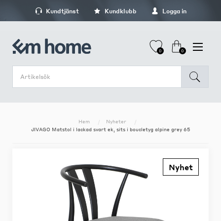
Kundtjänst
Kundklubb
Logga in
0
0
Hem
Nyheter
JIVAGO Matstol i lackad svart ek, sits i boucletyg alpine grey 65
Nyhet