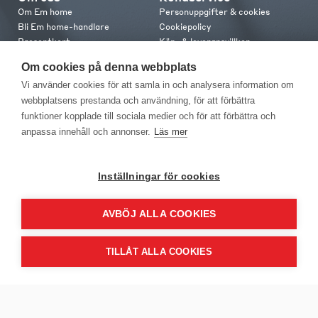
Om Em home
Personuppgifter & cookies
Bli Em home-handlare
Cookiepolicy
Presentkort
Köp- & leveransvillkor
Jobba hos oss
Frakt och leverans
Om cookies på denna webbplats
Em home Club
Retur & reklamation
Vi använder cookies för att samla in och analysera information om
Medlemsvillkor
webbplatsens prestanda och användning, för att förbättra
funktioner kopplade till sociala medier och för att förbättra och
Kontakt
anpassa innehåll och annonser.
Läs mer
Kontakta oss
Butiker
Press
Inställningar för cookies
AVBÖJ ALLA COOKIES
TILLÅT ALLA COOKIES
EM Home Möbler AB, Meteorologvägen 10, Telefon: 010-499 25 00,
E-post info@emhome.se