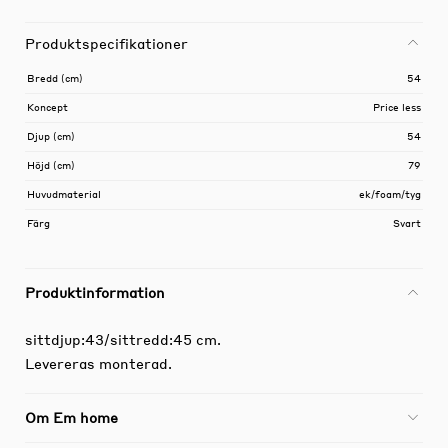
Produktspecifikationer
Bredd (cm)
54
Koncept
Price less
Djup (cm)
54
Höjd (cm)
79
Huvudmaterial
ek/foam/tyg
Färg
Svart
Produktinformation
sittdjup:43/sittredd:45 cm.
Levereras monterad.
Om Em home