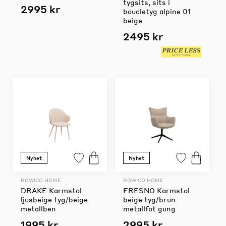
tygsits, sits i
2995 kr
boucletyg alpine 01
beige
2495 kr
Nyhet
Nyhet
ROWICO HOME
ROWICO HOME
DRAKE Karmstol
FRESNO Karmstol
ljusbeige tyg/beige
beige tyg/brun
metallben
metallfot gung
1995 kr
2995 kr