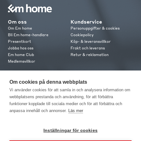
Om oss
Kundservice
Om Em home
Personuppgifter & cookies
Bli Em home-handlare
Cookiepolicy
Presentkort
Köp- & leveransvillkor
Jobba hos oss
Frakt och leverans
Em home Club
Retur & reklamation
Medlemsvillkor
Kontakt
Om cookies på denna webbplats
Kontakta oss
Vi använder cookies för att samla in och analysera information om
Butiker
webbplatsens prestanda och användning, för att förbättra
Press
funktioner kopplade till sociala medier och för att förbättra och
anpassa innehåll och annonser.
Läs mer
Inställningar för cookies