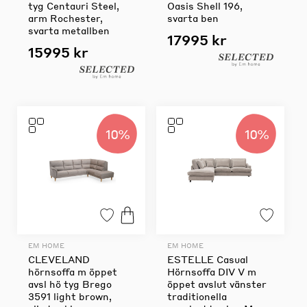
tyg Centauri Steel,
Oasis Shell 196,
arm Rochester,
svarta ben
svarta metallben
17995 kr
15995 kr
10%
10%
EM HOME
EM HOME
CLEVELAND
ESTELLE Casual
hörnsoffa m öppet
Hörnsoffa DIV V m
avsl hö tyg Brego
öppet avslut vänster
3591 light brown,
traditionella