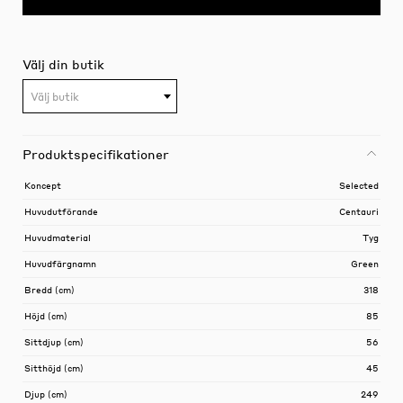
Välj din butik
Välj butik
Produktspecifikationer
Koncept
Selected
Huvudutförande
Centauri
Huvudmaterial
Tyg
Huvudfärgnamn
Green
Bredd (cm)
318
Höjd (cm)
85
Sittdjup (cm)
56
Sitthöjd (cm)
45
Djup (cm)
249