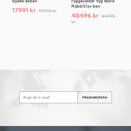
oljade ekben
ryggkuddar tyg More
Rabbit/sv ben
17991 kr
19990 kr
40496 kr
44995
kr
PRENUMERERA