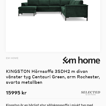
EM HOME
KINGSTON Hörnsoffa 3SDH2 m divan
vänster tyg Centauri Green, arm Rochester,
svarta metallben
15995 kr
Kingston är en härligt stor sällskapssoffa i mjukt tyg med