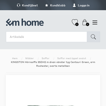
Kundtjänst
Kundklubb
Logga in
0
0
Hem
Möbler
Soffor
Soffor med öppet avslut
KINGSTON Hörnsoffa 3SDH2 m divan vänster tyg Centauri Green, arm
Rochester, svarta metallben