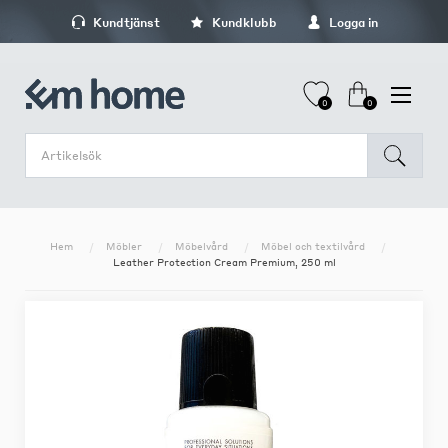
Kundtjänst
Kundklubb
Logga in
0
0
Hem
Möbler
Möbelvård
Möbel och textilvård
Leather Protection Cream Premium, 250 ml