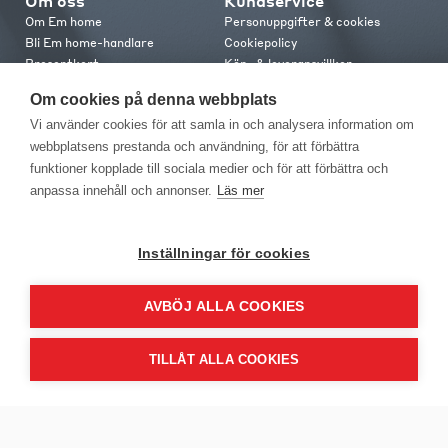
Om oss
Kundservice
Om Em home
Personuppgifter & cookies
Bli Em home-handlare
Cookiepolicy
Presentkort
Köp- & leveransvillkor
Jobba hos oss
Frakt och leverans
Om cookies på denna webbplats
Em home Club
Retur & reklamation
Vi använder cookies för att samla in och analysera information om
Medlemsvillkor
webbplatsens prestanda och användning, för att förbättra
funktioner kopplade till sociala medier och för att förbättra och
Kontakt
anpassa innehåll och annonser.
Läs mer
Kontakta oss
Butiker
Press
Inställningar för cookies
AVBÖJ ALLA COOKIES
TILLÅT ALLA COOKIES
EM Home Möbler AB, Meteorologvägen 10, Telefon: 010-499 25 00,
E-post info@emhome.se