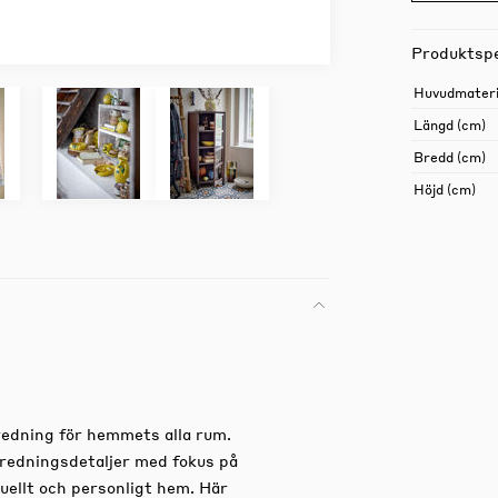
Produktspe
Huvudmateri
Längd (cm)
Bredd (cm)
Höjd (cm)
nredning för hemmets alla rum.
nredningsdetaljer med fokus på
duellt och personligt hem. Här