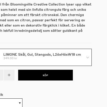
 från Bloomingville Creative Collection lyser upp vilket
som helst med sin livfulla citrongula färg och unika
 påminner om ett färskt citronskal. Den charmiga
rmad som en citron, passar perfekt för servering av
kt eller som en dekorativ färgklick i köket. En både
h lekfull inredningsdetalj som sätter guldkant på
LIMONE Skål, Gul, Stengods, L26xH6xW18 cm
349.00 kr
KÖP
ik