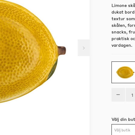
Limone skål
dukat bord 
textur som
skålen, fo
snacks, fru
praktisk oc
vardagen.
Välj din but
Välj butik