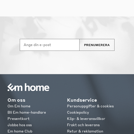
PRENUMERERA
Om oss
Kundservice
Om Em home
Personuppgifter & cookies
Bli Em home-handlare
Cookiepolicy
Presentkort
Köp- & leveransvillkor
Jobba hos oss
Frakt och leverans
Em home Club
Retur & reklamation