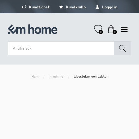
Kundtjänst
Kundklubb
Logga in
0
0
Hem
Inredning
Ljusstakar och Lyktor