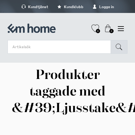
Kundtjänst
Kundklubb
Logga in
0
0
Produkter
taggade med
&#39;Ljusstake&