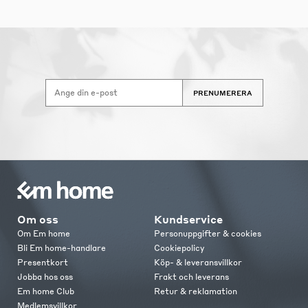
PRENUMERERA
Om oss
Kundservice
Om Em home
Personuppgifter & cookies
Bli Em home-handlare
Cookiepolicy
Presentkort
Köp- & leveransvillkor
Jobba hos oss
Frakt och leverans
Em home Club
Retur & reklamation
Medlemsvillkor