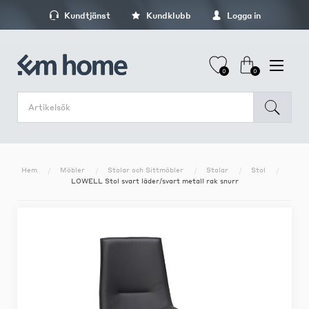
Kundtjänst
Kundklubb
Logga in
0
0
Hem
Möbler
Stolar och Sittmöbler
Stolar
Stol
LOWELL Stol svart läder/svart metall rak snurr