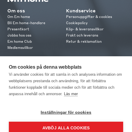
Om oss
Kundservice
Om Em home
Personuppgifter & cookies
Bli Em home-handlare
Cookiepolicy
Presentkort
Köp- & leveransvillkor
Jobba hos oss
Frakt och leverans
Em home Club
Retur & reklamation
Medlemsvillkor
Kontakt
Om cookies på denna webbplats
Kontakta oss
Vi använder cookies för att samla in och analysera information om
Butiker
webbplatsens prestanda och användning, för att förbättra
Press
funktioner kopplade till sociala medier och för att förbättra och
anpassa innehåll och annonser.
Läs mer
Inställningar för cookies
AVBÖJ ALLA COOKIES