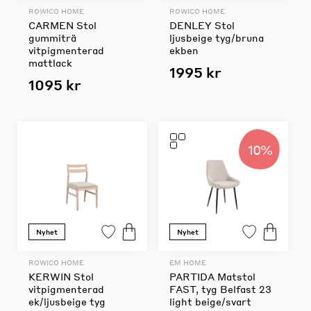
ROWICO HOME
ROWICO HOME
CARMEN Stol
DENLEY Stol
gummiträ
ljusbeige tyg/bruna
vitpigmenterad
ekben
mattlack
1995 kr
1095 kr
10%
Nyhet
Nyhet
ROWICO HOME
EM HOME
KERWIN Stol
PARTIDA Matstol
vitpigmenterad
FAST, tyg Belfast 23
ek/ljusbeige tyg
light beige/svart