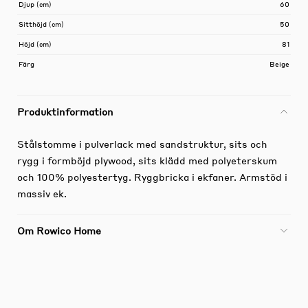
Djup (cm)
60
Sitthöjd (cm)
50
Höjd (cm)
81
Färg
Beige
Produktinformation
Stålstomme i pulverlack med sandstruktur, sits och
rygg i formböjd plywood, sits klädd med polyeterskum
och 100% polyestertyg. Ryggbricka i ekfaner. Armstöd i
massiv ek.
Om Rowico Home