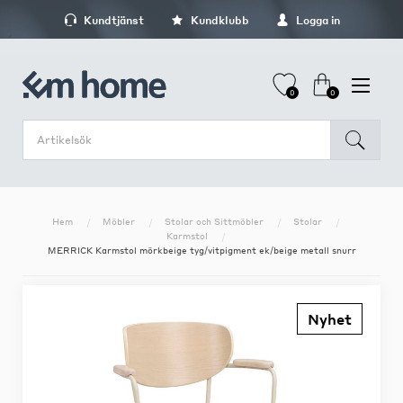
Kundtjänst
Kundklubb
Logga in
0
0
Hem
Möbler
Stolar och Sittmöbler
Stolar
Karmstol
MERRICK Karmstol mörkbeige tyg/vitpigment ek/beige metall snurr
Nyhet