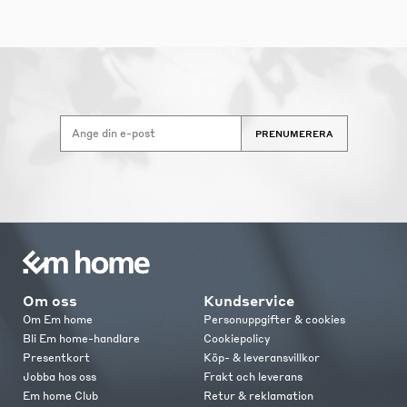
PRENUMERERA
Om oss
Kundservice
Om Em home
Personuppgifter & cookies
Bli Em home-handlare
Cookiepolicy
Presentkort
Köp- & leveransvillkor
Jobba hos oss
Frakt och leverans
Em home Club
Retur & reklamation