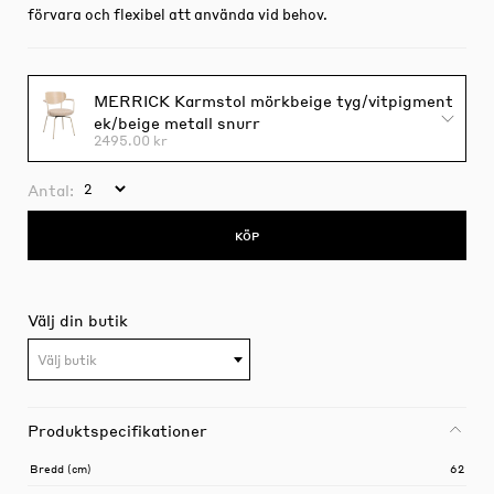
förvara och flexibel att använda vid behov.
MERRICK Karmstol mörkbeige tyg/vitpigment
ek/beige metall snurr
2495.00 kr
Antal:
KÖP
Välj din butik
Välj butik
Produktspecifikationer
Bredd (cm)
62