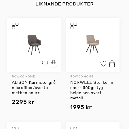
LIKNANDE PRODUKTER
ROWICO HOME
ROWICO HOME
ALISON Karmstol grå
NORWELL Stol karm
microfiber/svarta
snurr 360gr tyg
metben snurr
beige ben svart
metall
2295 kr
1995 kr