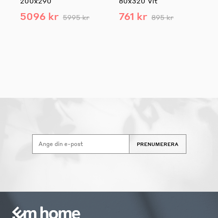
200x290
80x320 Vit
5096 kr
761 kr
5995 kr
895 kr
PRENUMERERA