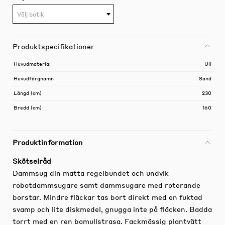
Välj butik
Produktspecifikationer
Huvudmaterial
Ull
Huvudfärgnamn
Sand
Längd (cm)
230
Bredd (cm)
160
Produktinformation
Skötselråd
Dammsug din matta regelbundet och undvik
robotdammsugare samt dammsugare med roterande
borstar. Mindre fläckar tas bort direkt med en fuktad
svamp och lite diskmedel, gnugga inte på fläcken. Badda
torrt med en ren bomullstrasa. Fackmässig plantvätt