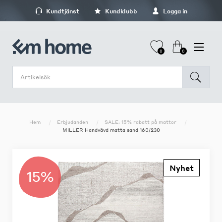
Kundtjänst
Kundklubb
Logga in
0
0
Hem
Erbjudanden
SALE: 15% rabatt på mattor
MILLER Handvävd matta sand 160/230
Nyhet
15%