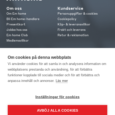
Om oss
Kundservice
Om Em home
Personuppgifter & cookies
Bli Em home-handlare
Cookiepolicy
Presentkort
Köp- & leveransvillkor
Jobba hos oss
Frakt och leverans
Em home Club
Retur & reklamation
Medlemsvillkor
Kontakt
Om cookies på denna webbplats
Kontakta oss
Vi använder cookies för att samla in och analysera information om
Butiker
webbplatsens prestanda och användning, för att förbättra
Press
funktioner kopplade till sociala medier och för att förbättra och
anpassa innehåll och annonser.
Läs mer
Inställningar för cookies
AVBÖJ ALLA COOKIES