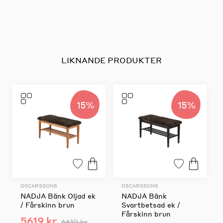
LIKNANDE PRODUKTER
15%
15%
OSCARSSONS
OSCARSSONS
NADJA Bänk Oljad ek
NADJA Bänk
/ Fårskinn brun
Svartbetsad ek /
Fårskinn brun
5619 kr
6610 kr