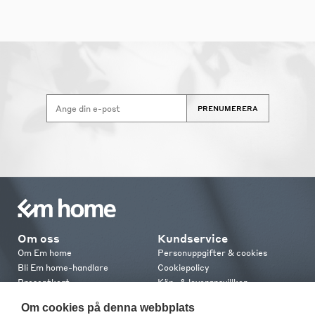
PRENUMERERA
Om oss
Kundservice
Om Em home
Personuppgifter & cookies
Bli Em home-handlare
Cookiepolicy
Presentkort
Köp- & leveransvillkor
Jobba hos oss
Frakt och leverans
Om cookies på denna webbplats
Em home Club
Retur & reklamation