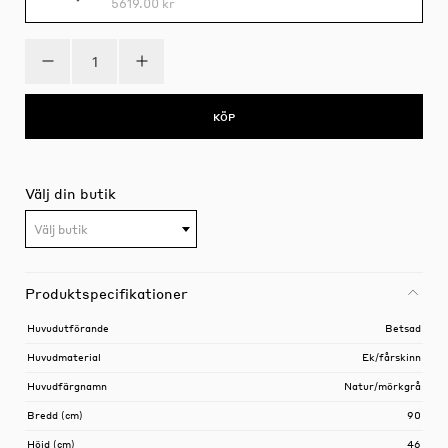
5619.00 kr
KÖP
Välj din butik
Välj butik
Produktspecifikationer
Huvudutförande
Betsad
Huvudmaterial
Ek/fårskinn
Huvudfärgnamn
Natur/mörkgrå
Bredd (cm)
90
Höjd (cm)
46