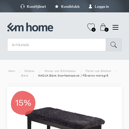
Kundtjänst
Kundklubb
Logga in
0
0
Hem
Möbler
Stolar och Sittmöbler
Pallar och Bänkar
Bänk
NADJA Bänk Svartbetsad ek / Fårskinn mörkgrå
15%