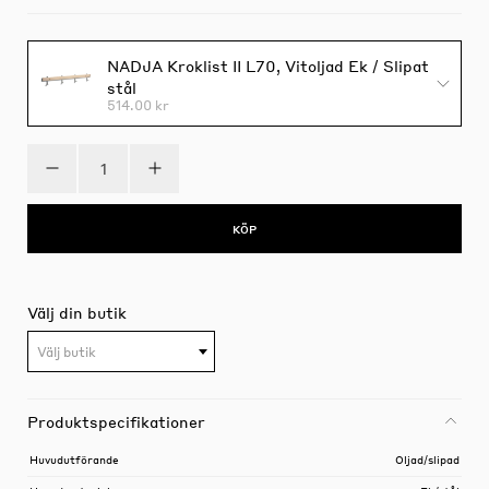
NADJA Kroklist II L70, Vitoljad Ek / Slipat
stål
514.00 kr
KÖP
Välj din butik
Välj butik
Produktspecifikationer
Huvudutförande
Oljad/slipad