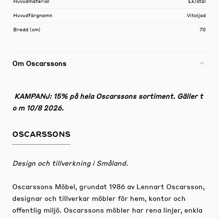
Huvudmaterial
Ek/stål
Huvudfärgnamn
Vitoljad
Bredd (cm)
70
Om Oscarssons
KAMPANJ: 15% på hela Oscarssons sortiment. Gäller t
o m 10/8 2026.
OSCARSSONS
Design och tillverkning i Småland.
Oscarssons Möbel, grundat 1986 av Lennart Oscarsson,
designar och tillverkar möbler för hem, kontor och
offentlig miljö. Oscarssons möbler har rena linjer, enkla