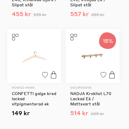
Slipat stål
Slipat stål
455 kr
557 kr
535 kr
655 kr
15%
ROWICO HOME
OSCARSSONS
CONFETTI galge bred
NADJA Kroklist L70
lackad
Lackad Ek /
vitpigmenterad ek
Mattsvart stål
149 kr
514 kr
605 kr