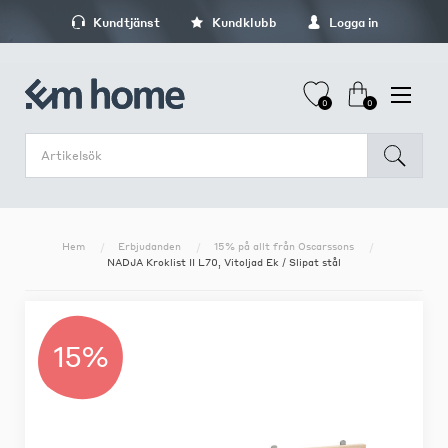
Kundtjänst
Kundklubb
Logga in
0
0
Hem
Erbjudanden
15% på allt från Oscarssons
NADJA Kroklist II L70, Vitoljad Ek / Slipat stål
15%